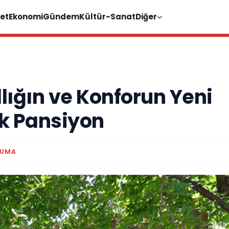
et
Ekonomi
Gündem
Kültür-Sanat
Diğer
ığın ve Konforun Yeni
ek Pansiyon
KUMA