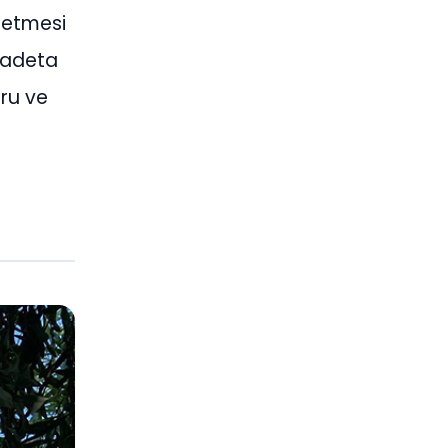
şletmesi
, adeta
oru ve