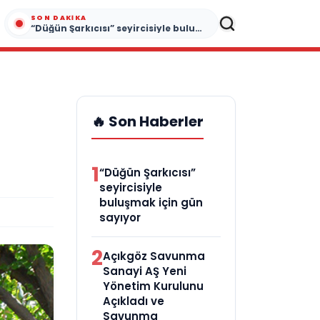
SON DAKIKA
“Düğün Şarkıcısı” seyircisiyle buluşmak için gün sayıyor
🔥 Son Haberler
1
“Düğün Şarkıcısı”
seyircisiyle
buluşmak için gün
sayıyor
2
Açıkgöz Savunma
Sanayi AŞ Yeni
Yönetim Kurulunu
Açıkladı ve
Savunma