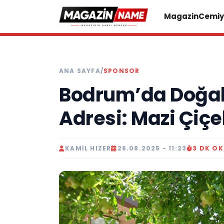
Magazin
Cemiy
ANA SAYFA
/
SPONSOR
Bodrum’da Doğall
Adresi: Mazi Çiç
KAMIL HIZER
26.08.2025 - 11:23
3 DK O