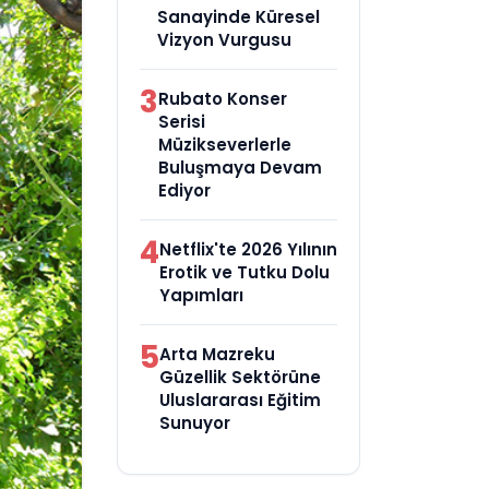
Sanayinde Küresel
Vizyon Vurgusu
3
Rubato Konser
Serisi
Müzikseverlerle
Buluşmaya Devam
Ediyor
4
Netflix'te 2026 Yılının
Erotik ve Tutku Dolu
Yapımları
5
Arta Mazreku
Güzellik Sektörüne
Uluslararası Eğitim
Sunuyor