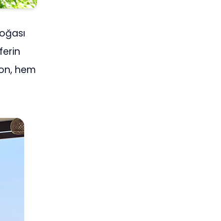
doğası
ferin
yon, hem