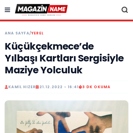
ANA SAYFA
/
YEREL
Küçükçekmece’de
Yılbaşı Kartları Sergisiyle
Maziye Yolculuk
KAMIL HIZER
21.12.2022 - 16:41
3 DK OKUMA