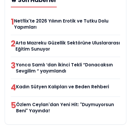
🔥 Son Haberler
1
Netflix'te 2026 Yılının Erotik ve Tutku Dolu
Yapımları
2
Arta Mazreku Güzellik Sektörüne Uluslararası
Eğitim Sunuyor
3
Yonca Samlı ‘dan İkinci Tekli “Donacaksın
Sevgilim “ yayımlandı
4
Kadın Sütyen Kalıpları ve Beden Rehberi
5
Özlem Ceylan'dan Yeni Hit: "Duymuyorsun
Beni" Yayında!