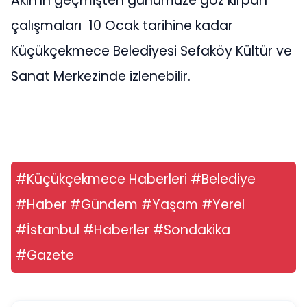
Akın’ın geçmişten günümüze göz kırpan
çalışmaları 10 Ocak tarihine kadar
Küçükçekmece Belediyesi Sefaköy Kültür ve
Sanat Merkezinde izlenebilir.
#Küçükçekmece Haberleri #Belediye
#Haber #Gündem #Yaşam #Yerel
#İstanbul #Haberler #Sondakika
#Gazete