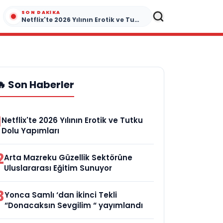
SON DAKIKA
Netflix'te 2026 Yılının Erotik ve Tutku Dolu Yapımları
🔥 Son Haberler
1
Netflix'te 2026 Yılının Erotik ve Tutku
Dolu Yapımları
2
Arta Mazreku Güzellik Sektörüne
Uluslararası Eğitim Sunuyor
3
Yonca Samlı ‘dan İkinci Tekli
“Donacaksın Sevgilim “ yayımlandı