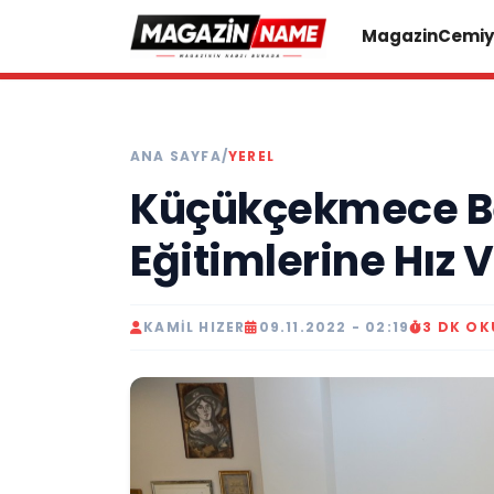
Magazin
Cemiy
ANA SAYFA
/
YEREL
Küçükçekmece Be
Eğitimlerine Hız 
KAMIL HIZER
09.11.2022 - 02:19
3 DK O