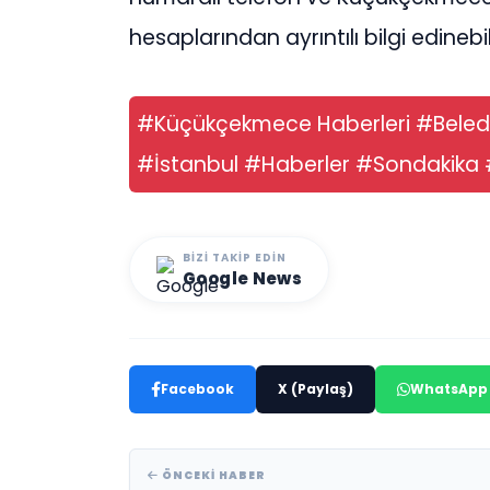
hesaplarından ayrıntılı bilgi edinebil
#Küçükçekmece Haberleri #Bele
#İstanbul #Haberler #Sondakika
BIZI TAKIP EDIN
Google News
Facebook
X (Paylaş)
WhatsApp
ÖNCEKI HABER