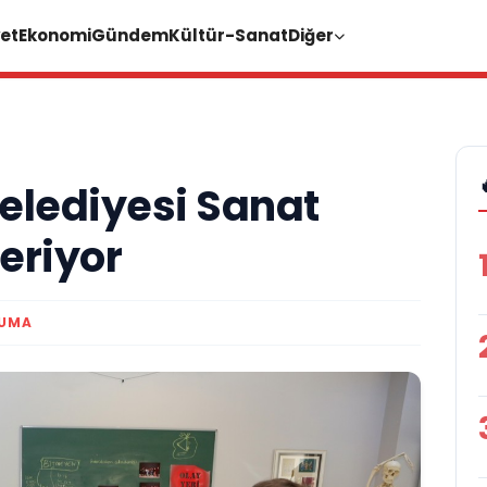
et
Ekonomi
Gündem
Kültür-Sanat
Diğer
lediyesi Sanat
Veriyor
KUMA