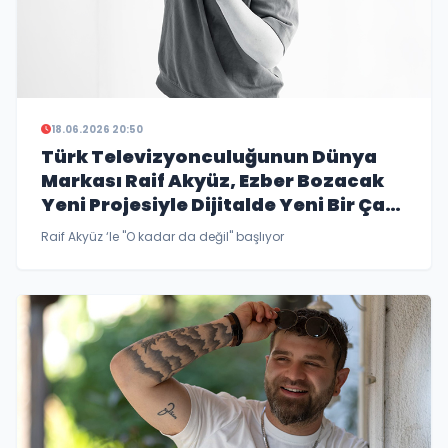
18.06.2026 20:50
Türk Televizyonculuğunun Dünya
Markası Raif Akyüz, Ezber Bozacak
Yeni Projesiyle Dijitalde Yeni Bir Çağ
Başlatmaya Hazırlanıyor
Raif Akyüz ‘le "O kadar da değil" başlıyor