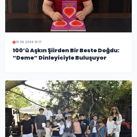
19.06.2026 13:17
100’ü Aşkın Şiirden Bir Beste Doğdu:
“Deme” Dinleyiciyle Buluşuyor