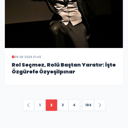
09.06.2026 21:45
Rol Seçmez, Rolü Baştan Yaratır: İşte
Özgürefe Özyeşilpınar
...
1
2
3
4
184