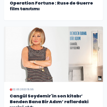
Operation Fortune : Ruse de Guerre
film tanıtımı
22.03.2023 15:55
Cangül Soydemir'in son kitabı‘
Benden Bana Bir Adım’ raflardaki