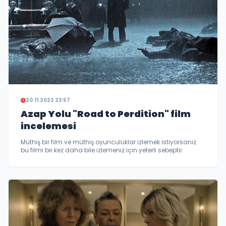
20.11.2022 23:57
Azap Yolu "Road to Perdition" film
incelemesi
Müthiş bir film ve müthiş oyunculuklar izlemek istiyorsanız
bu filmi bir kez daha bile izlemeniz için yeterli sebeptir.