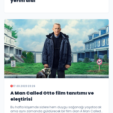
yerini aldı
17.03.2023 23:26
A Man Called Otto film tanıtımı ve
eleştirisi
Bu hafta köşemde sizlere hem duygu sağanağı yaşatacak
ama aynı zamanda güldürecek bir film olan A Man Called