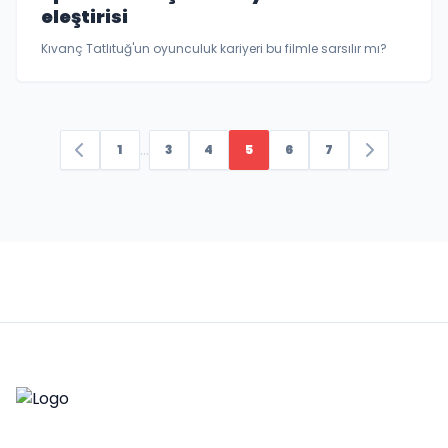
eleştirisi
Kıvanç Tatlıtuğ'un oyunculuk kariyeri bu filmle sarsılır mı?
...
1
3
4
5
6
7