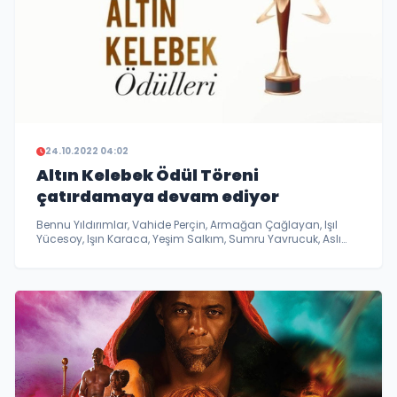
24.10.2022 04:02
Altın Kelebek Ödül Töreni
çatırdamaya devam ediyor
Bennu Yıldırımlar, Vahide Perçin, Armağan Çağlayan, Işıl
Yücesoy, Işın Karaca, Yeşim Salkım, Sumru Yavrucuk, Aslı
Şafak, Dilek Türkan, Gripin, Nazan Kesal ve Çağan Irmak gibi
birbirinden ünlü isimler Pantene Altın Kelebek Ödülünü veto
ettiler