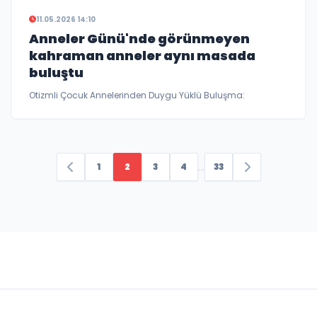
11.05.2026 14:10
Anneler Günü'nde görünmeyen
kahraman anneler aynı masada
buluştu
Otizmli Çocuk Annelerinden Duygu Yüklü Buluşma:
...
1
2
3
4
33