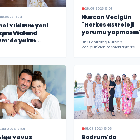
28.08.2023 13:05
Nurcan Vecigün
.09.2023 11:54
"Herkes astroloji
el Yıldırım yeni
yorumu yapmasın
şını Vialand
vm’de yakın
Ünlü astrolog Nurcan
stlarıyla kutladı
Vecigün'den meslektaşlarını
kızdıracak açıklama geldi...
01.08.2023 13:03
.08.2023 12:46
Bodrum'da
olga Yavuz