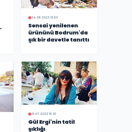
24.08.2023 13:53
Sensai yenilenen
"
ürününü Bodrum'da
şık bir davetle tanıttı
13.07.2023 15:18
Gül Ergi'nin tatil
şıklığı