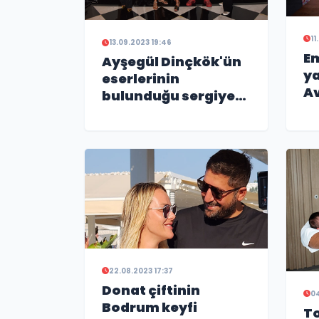
11
13.09.2023 19:46
Em
Ayşegül Dinçkök'ün
ya
eserlerinin
A
bulunduğu sergiye
do
yoğun ilgi
22.08.2023 17:37
Donat çiftinin
04
Bodrum keyfi
T