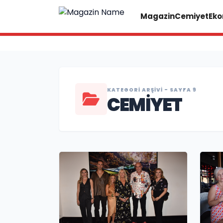
Magazin
Cemiyet
Eko
KATEGORI ARŞIVI - SAYFA 9
CEMIYET