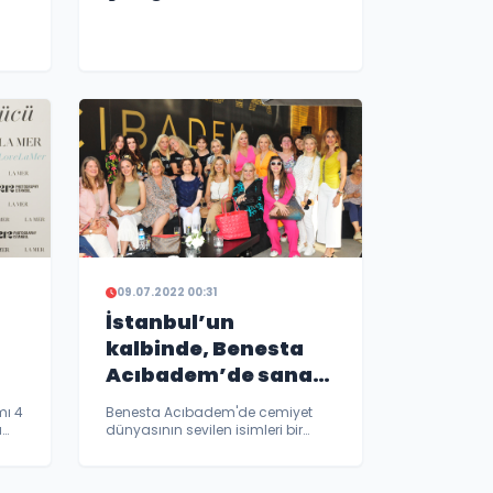
09.07.2022 00:31
İstanbul’un
kalbinde, Benesta
Acıbadem’de sanat
dolu buluşma!
mı 4
Benesta Acıbadem'de cemiyet
a
dünyasının sevilen isimleri bir
y
araya geldiler.