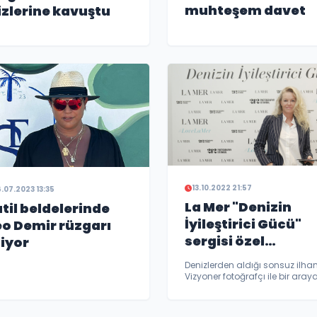
muhteşem davet
izlerine kavuştu
13.10.2022 21:57
.07.2023 13:35
La Mer "Denizin
til beldelerinde
İyileştirici Gücü"
o Demir rüzgarı
sergisi özel
iyor
buluşması
Denizlerden aldığı sonsuz ilha
Vizyoner fotoğrafçı ile bir aray
getiren La Mer, 212 Photograph
Istanbul’da yer alan “Denizin
İyileştirici Gücü” isimli sergi