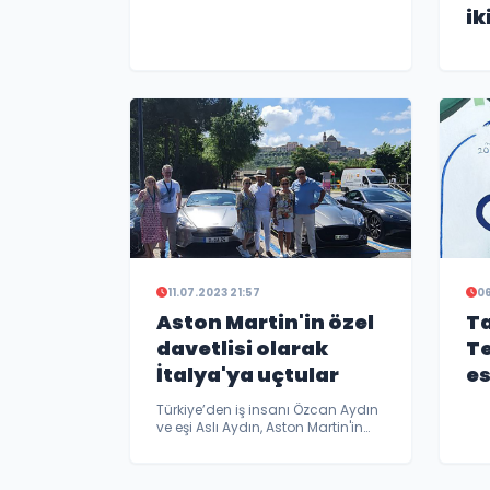
ik
11.07.2023 21:57
06
Aston Martin'in özel
Ta
davetlisi olarak
Te
İtalya'ya uçtular
es
Türkiye’den iş insanı Özcan Aydın
ve eşi Aslı Aydın, Aston Martin'in
özel davetlisi olarak İtalya'ya
davet edildiler