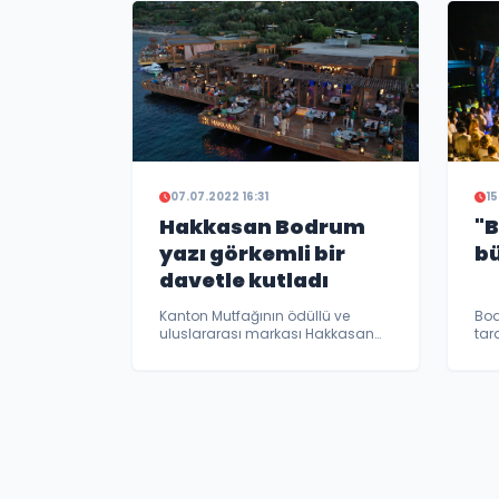
07.07.2022 16:31
15
Hakkasan Bodrum
"
yazı görkemli bir
bü
davetle kutladı
Kanton Mutfağının ödüllü ve
Bod
uluslararası markası Hakkasan
tar
düzenlediği Mid Summer Party’de
Gec
nefes kesen manzarası ve
ger
yenilenen lezzetleriyle seçkin
dav
davetlileri ağırladı.
kat
şöl
kat
org
bağ