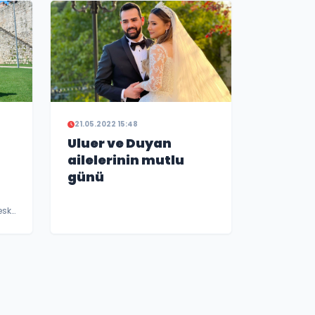
21.05.2022 15:48
Uluer ve Duyan
ailelerinin mutlu
günü
eski
le
ı ve