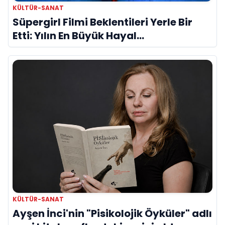
KÜLTÜR-SANAT
Süpergirl Filmi Beklentileri Yerle Bir
Etti: Yılın En Büyük Hayal
Kırıklıklarından Biri mi?
KÜLTÜR-SANAT
Ayşen İnci'nin "Pisikolojik Öyküler" adlı