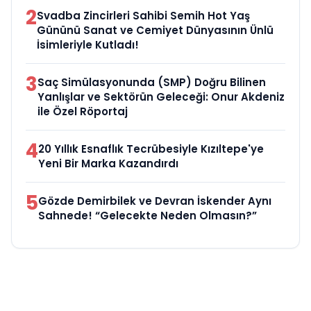
2
Svadba Zincirleri Sahibi Semih Hot Yaş
Gününü Sanat ve Cemiyet Dünyasının Ünlü
İsimleriyle Kutladı!
3
Saç Simülasyonunda (SMP) Doğru Bilinen
Yanlışlar ve Sektörün Geleceği: Onur Akdeniz
ile Özel Röportaj
4
20 Yıllık Esnaflık Tecrübesiyle Kızıltepe'ye
Yeni Bir Marka Kazandırdı
5
Gözde Demirbilek ve Devran İskender Aynı
Sahnede! “Gelecekte Neden Olmasın?”