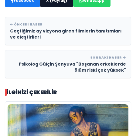
Facebook
X (Paylaş)
WhatsApp
ÖNCEKI HABER
Geçtiğimiz ay vizyona giren filmlerin tanıtımları
ve eleştirileri
SONRAKI HABER
Psikolog Gülçin Şenyuva "Boşanan erkeklerde
ölüm riski çok yüksek"
İLGINIZI ÇEKEBILIR