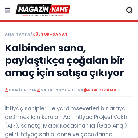
ANA SAYFA
/
KÜLTÜR-SANAT
Kalbinden sana,
paylaştıkça çoğalan bir
amaç için satışa çıkıyor
KAMIL HIZER
29.06.2021 - 15:59
4 DK OKUMA
İhtiyaç sahipleri ile yardımseverleri bir araya
getirmek için kurulan Acil İhtiyaç Projesi Vakfı
(AIP), sanatçı Melek Kocasinan’la (Gao Anqi)
geliri ihtiyaç sahibi anne ve çocuklarına