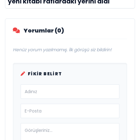
yeni kitabı raflardaki yerini aldı
Yorumlar (0)
Henüz yorum yazılmamış. İlk görüşü siz bildirin!
FIKIR BELIRT