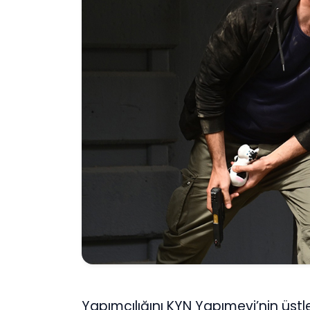
Yapımcılığını KYN Yapımevi’nin üst