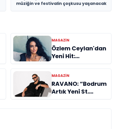
müziğin ve festivalin çoşkusu yaşanacak
MAGAZIN
Özlem Ceylan'dan
Yeni Hit:
"Duymuyorsun
Beni" Yayında!
MAGAZIN
RAVANO: “Bodrum
Artık Yeni St.
e
Tropez Değil, Kendi
Başına Bir
Referans”