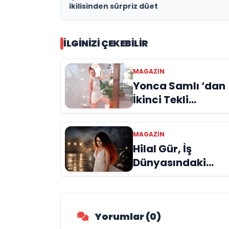
ikilisinden sürpriz düet
İLGINIZI ÇEKEBILIR
MAGAZIN
Yonca Samlı ‘dan
İkinci Tekli
“Donacaksın
Sevgilim “
MAGAZIN
yayımlandı
Hilal Gür, İş
Dünyasındaki
Başarısını Müzikt
de Taçlandırıyor
Yorumlar (0)