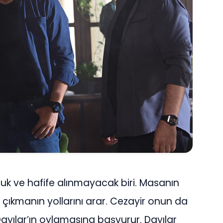
ruk ve hafife alınmayacak biri. Masanın
çıkmanın yollarını arar. Cezayir onun da
Dayılar’ın oylamasına başvurur. Dayılar