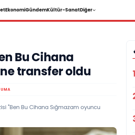
et
Ekonomi
Gündem
Kültür-Sanat
Diğer
Ben Bu Cihana
ne transfer oldu
KUMA
izisi "Ben Bu Cihana Sığmazam oyuncu