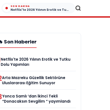
SON DAKIKA
Netflix'te 2026 Yılının Erotik ve Tutku Dolu Yapımları
🔥 Son Haberler
1
Netflix'te 2026 Yılının Erotik ve Tutku
Dolu Yapımları
2
Arta Mazreku Güzellik Sektörüne
Uluslararası Eğitim Sunuyor
3
Yonca Samlı ‘dan İkinci Tekli
“Donacaksın Sevgilim “ yayımlandı