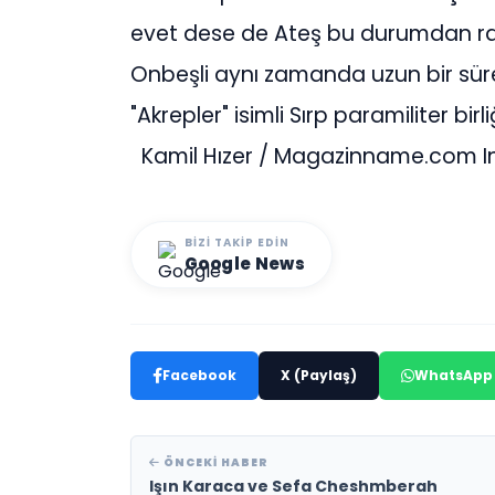
evet dese de Ateş bu durumdan raha
Onbeşli aynı zamanda uzun bir süre
"Akrepler" isimli Sırp paramiliter b
Kamil Hızer / Magazinname.com In
BIZI TAKIP EDIN
Google News
Facebook
X (Paylaş)
WhatsApp
ÖNCEKI HABER
Işın Karaca ve Sefa Cheshmberah