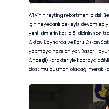
ATV’nin reyting rekortmeni dizisi ‘
için heyecanlı bekleyiş devam edi
yeni isimlerin katıldığı dizinin son tr
Oktay Kaynarca ve Ebru Özkan Saban’ı
yapmaya hazırlanıyor. Başarılı oy
Onbeşli) karakteriyle kadroya dâhil 
dost mu düşman olacağı merak ko