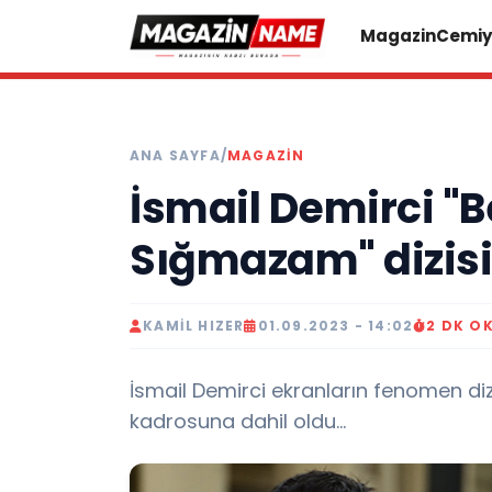
Magazin
Cemiy
ANA SAYFA
/
MAGAZIN
İsmail Demirci "
Sığmazam" dizisi
KAMIL HIZER
01.09.2023 - 14:02
2 DK O
İsmail Demirci ekranların fenomen d
kadrosuna dahil oldu...