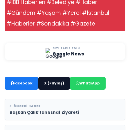
#İBB Haberleri #Belediye #Haber
#Gündem #Yaşam #Yerel #İstanbul
#Haberler #Sondakika #Gazete
BIZI TAKIP EDIN
Google News
Facebook
X (Paylaş)
WhatsApp
ÖNCEKI HABER
Başkan Çalık’tan Esnaf Ziyareti