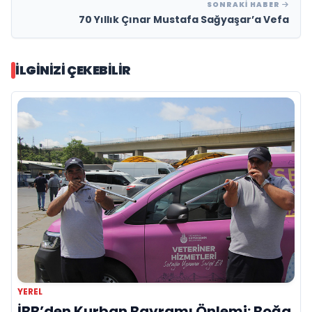
SONRAKI HABER
70 Yıllık Çınar Mustafa Sağyaşar’a Vefa
İLGINIZI ÇEKEBILIR
YEREL
İBB’den Kurban Bayramı Önlemi: Boğa