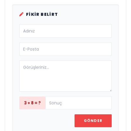
FIKIR BELIRT
3 + 8 = ?
GÖNDER