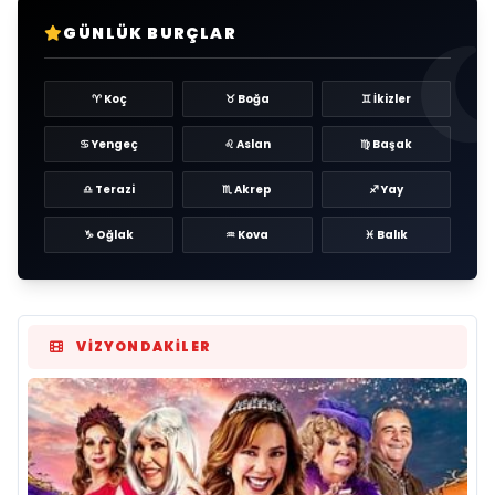
GÜNLÜK BURÇLAR
♈ Koç
♉ Boğa
♊ İkizler
♋ Yengeç
♌ Aslan
♍ Başak
♎ Terazi
♏ Akrep
♐ Yay
♑ Oğlak
♒ Kova
♓ Balık
VIZYONDAKILER