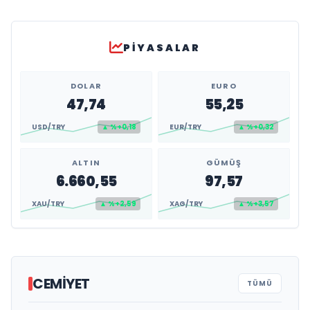
PIYASALAR
DOLAR
EURO
47,74
55,25
USD/TRY
▲ %+0,18
EUR/TRY
▲ %+0,32
ALTIN
GÜMÜŞ
6.660,55
97,57
XAU/TRY
▲ %+2,59
XAG/TRY
▲ %+3,57
CEMIYET
TÜMÜ