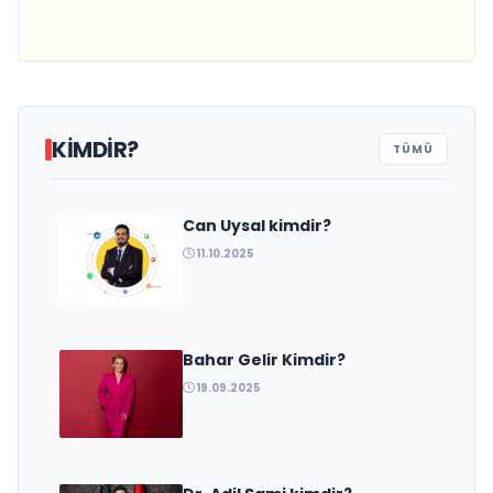
Uluslararası Eğitim Sunuyor
Küresel Vizyon Vurgusu
KIMDIR?
TÜMÜ
Can Uysal kimdir?
Rezzan Türkoğlu kimdir?
11.10.2025
Bahar Gelir Kimdir?
19.09.2025