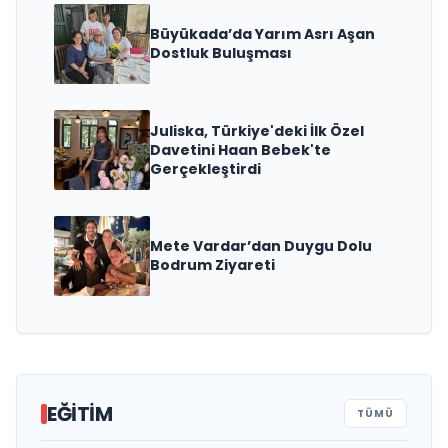
Büyükada’da Yarım Asrı Aşan
Dostluk Buluşması
Juliska, Türkiye'deki İlk Özel
Davetini Haan Bebek'te
Gerçekleştirdi
Mete Vardar’dan Duygu Dolu
Bodrum Ziyareti
Türkiye’de Bir İlk: Anaokulu
EĞITIM
TÜMÜ
Devirlerinde Yeni Bir Dönem
Özel Mezopotamya Koleji’nden Çifte