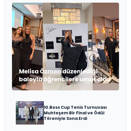
Melisa Özmen düzenlediği
baloyla öğrencilere umut oldu
10.Boss Cup Tenis Turnuvası
Muhteşem Bir Final ve Ödül
Töreniyle Sona Erdi