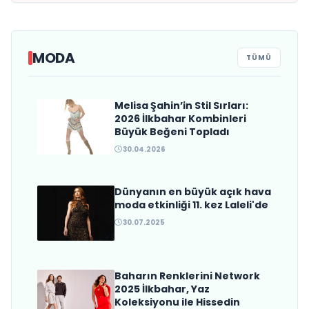
MODA
TÜMÜ
Melisa Şahin’in Stil Sırları:
Met Gala 2026’nın Yankıları
2026 İlkbahar Kombinleri
Sürüyor
Büyük Beğeni Topladı
30.04.2026
Dünyanın en büyük açık hava
moda etkinliği 11. kez Laleli'de
30.07.2025
Baharın Renklerini Network
2025 İlkbahar, Yaz
Koleksiyonu ile Hissedin