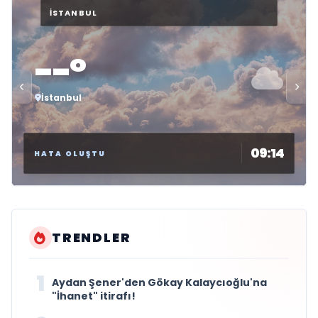
--°
İstanbul
09:14
HATA OLUŞTU
TRENDLER
1
Aydan Şener'den Gökay Kalaycıoğlu'na
"İhanet" itirafı!