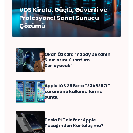
VDS Kirala: Güçlü, Güvenli ve
Profesyonel Sanal Sunucu
Çözümü
Okan Özkan: “Yapay Zekânın
Sınırlarını Kuantum
Zorlayacak”
Apple iOS 26 Beta "23A5297i "
sürümünü kullanıcılarına
sundu
Tesla Pi Telefon: Apple
Tuzağından Kurtuluş mu?