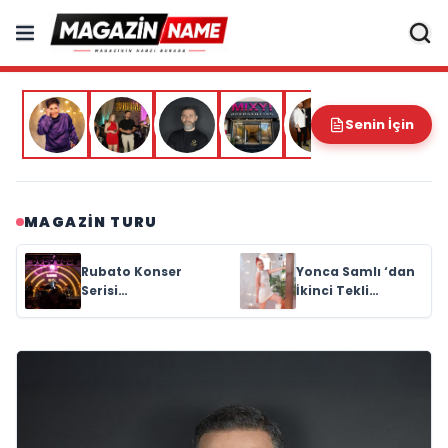
Senin İçin
MAGAZIN TURU
Yonca Samlı ‘dan
Özlem Ceylan'dan
İkinci Tekli
Yeni Hit:
“Donacaksın
"Duymuyorsun
Sevgilim “
Beni" Yayında!
yayımlandı