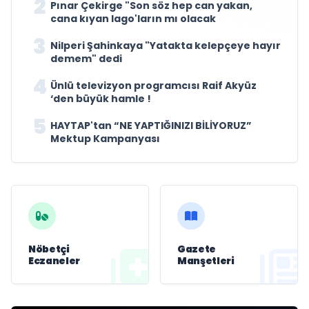
2
Pınar Çekirge "Son söz hep can yakan,
cana kıyan Iago'ların mı olacak
3
Nilperi Şahinkaya "Yatakta kelepçeye hayır
demem" dedi
4
Ünlü televizyon programcısı Raif Akyüz
‘den büyük hamle !
5
HAYTAP'tan “NE YAPTIĞINIZI BİLİYORUZ”
Mektup Kampanyası
Nöbetçi
Gazete
Eczaneler
Manşetleri