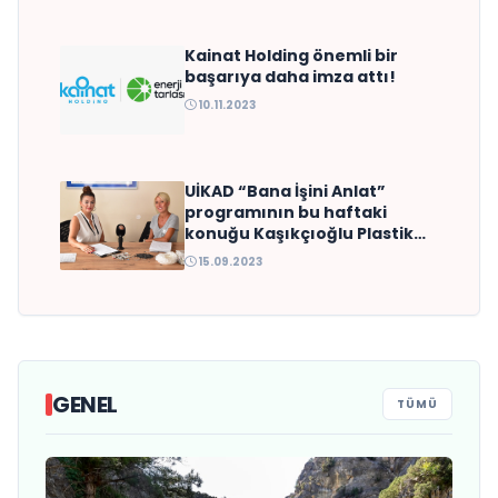
Kainat Holding önemli bir
başarıya daha imza attı!
10.11.2023
UİKAD “Bana İşini Anlat”
programının bu haftaki
konuğu Kaşıkçıoğlu Plastik
San.ve Dış Tic. Ltd. Şti.Ceo’su
15.09.2023
Tülay Öztekin oldu
GENEL
TÜMÜ