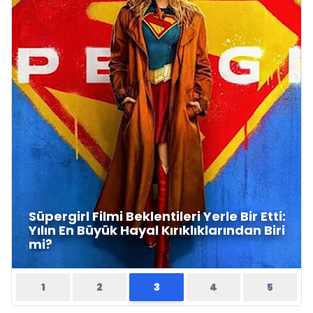
Ayşen İnci'nin "Pisikolojik Öyküler" adlı
yeni kitabı raflardaki yerini aldı
1
2
3
4
5