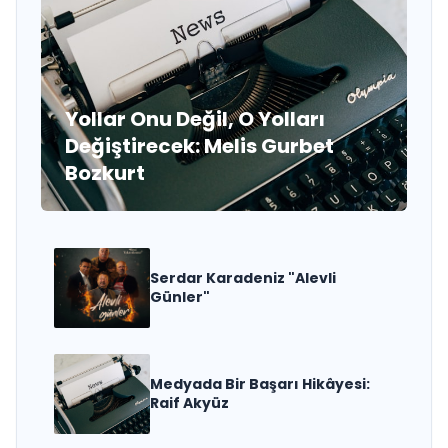
Yollar Onu Değil, O Yolları
Değiştirecek: Melis Gurbet
Bozkurt
Serdar Karadeniz "Alevli
Günler"
Medyada Bir Başarı Hikâyesi:
Raif Akyüz