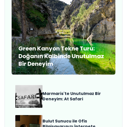
Green Kanyon Tekne Turu:
Doğanın Kalbinde Unutulmaz
Bir Deneyim
Marmaris'te Unutulmaz Bir
Deneyim: At Safari
Bulut Sunucu ile Ofis
Bilgisayarınızı İnternete