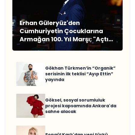
Erhan Güleryüz'den
Cumhuriyetin Çocuklarına
Armağan 100. Yıl Marşı; "Açtık
Yelkenleri"
Gökhan Türkmen’in “Organik”
serisinin ilk teklisi “Ayıp Ettin”
yayında
Göksel, sosyal sorumluluk
projesi kapsamında Ankara'da
sahne alacak
Songül Karlı'dan yeni türkü