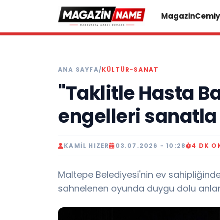
Magazin
Cemiy
ANA SAYFA
/
KÜLTÜR-SANAT
"Taklitle Hasta Ba
engelleri sanatla 
KAMIL HIZER
03.07.2026 - 10:28
4 DK 
Maltepe Belediyesi'nin ev sahipliğind
sahnelenen oyunda duygu dolu anlar 