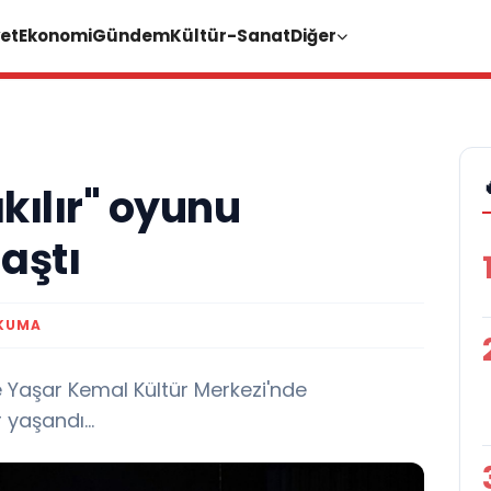
et
Ekonomi
Gündem
Kültür-Sanat
Diğer
kılır" oyunu
aştı
OKUMA
e Yaşar Kemal Kültür Merkezi'nde
yaşandı...