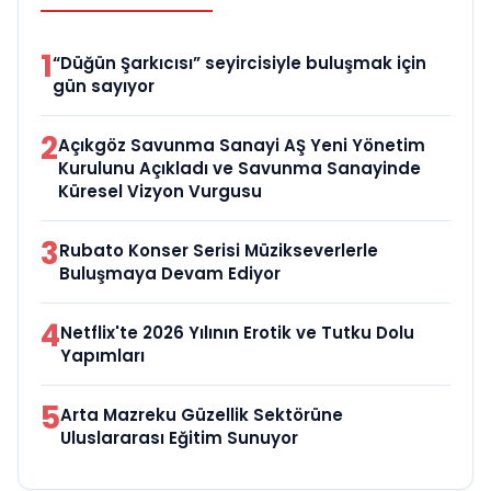
1
“Düğün Şarkıcısı” seyircisiyle buluşmak için
gün sayıyor
2
Açıkgöz Savunma Sanayi AŞ Yeni Yönetim
Kurulunu Açıkladı ve Savunma Sanayinde
Küresel Vizyon Vurgusu
3
Rubato Konser Serisi Müzikseverlerle
Buluşmaya Devam Ediyor
4
Netflix'te 2026 Yılının Erotik ve Tutku Dolu
Yapımları
5
Arta Mazreku Güzellik Sektörüne
Uluslararası Eğitim Sunuyor