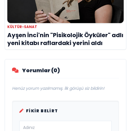
KÜLTÜR-SANAT
Ayşen İnci'nin "Pisikolojik Öyküler" adlı
yeni kitabı raflardaki yerini aldı
Yorumlar (0)
Henüz yorum yazılmamış. İlk görüşü siz bildirin!
FIKIR BELIRT