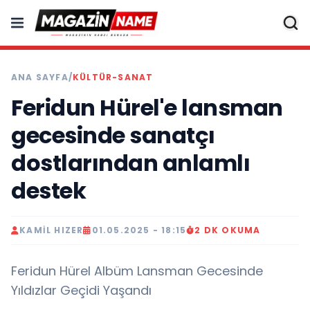
ANA SAYFA
/
KÜLTÜR-SANAT
Feridun Hürel'e lansman
gecesinde sanatçı
dostlarından anlamlı
destek
KAMIL HIZER
01.05.2025 - 18:15
2 DK OKUMA
Feridun Hürel Albüm Lansman Gecesinde
Yıldızlar Geçidi Yaşandı