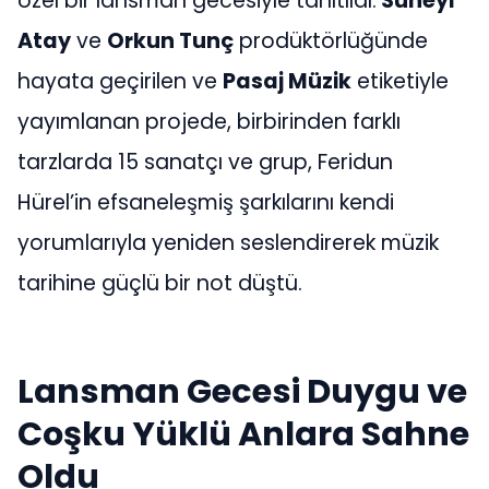
özel bir lansman gecesiyle tanıtıldı.
Süheyl
Atay
ve
Orkun Tunç
prodüktörlüğünde
hayata geçirilen ve
Pasaj Müzik
etiketiyle
yayımlanan projede, birbirinden farklı
tarzlarda 15 sanatçı ve grup, Feridun
Hürel’in efsaneleşmiş şarkılarını kendi
yorumlarıyla yeniden seslendirerek müzik
tarihine güçlü bir not düştü.
Lansman Gecesi Duygu ve
Coşku Yüklü Anlara Sahne
Oldu