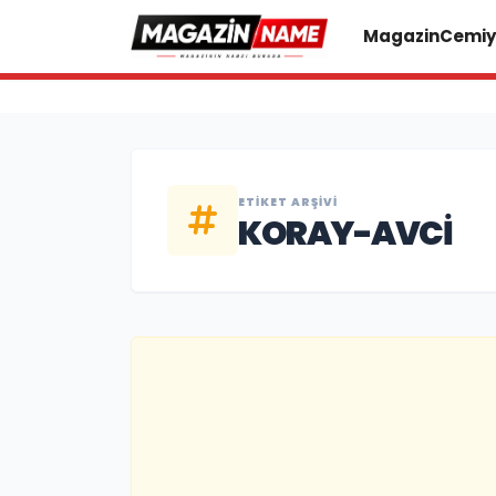
Magazin
Cemiy
ETIKET ARŞIVI
KORAY-AVCI