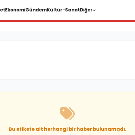
et
Ekonomi
Gündem
Kültür-Sanat
Diğer
Bu etikete ait herhangi bir haber bulunamadı.