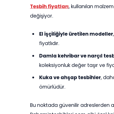
Tesbih fiyatları
, kullanılan malzem
değişiyor.
El işçiliğiyle üretilen modeller
fiyatlıdır.
Damla kehribar ve narçıl tesb
koleksiyonluk değer taşır ve fiy
Kuka ve ahşap tesbihler
, dah
ömürlüdür.
Bu noktada güvenilir adreslerden a