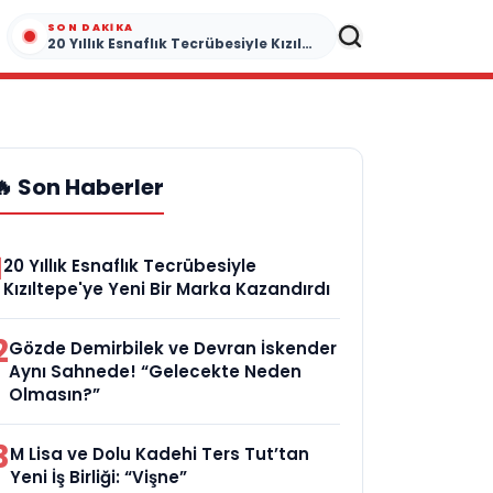
SON DAKIKA
20 Yıllık Esnaflık Tecrübesiyle Kızıltepe'ye Yeni Bir Marka Kazandırdı
🔥 Son Haberler
1
20 Yıllık Esnaflık Tecrübesiyle
Kızıltepe'ye Yeni Bir Marka Kazandırdı
2
Gözde Demirbilek ve Devran İskender
Aynı Sahnede! “Gelecekte Neden
Olmasın?”
3
M Lisa ve Dolu Kadehi Ters Tut’tan
Yeni İş Birliği: “Vişne”