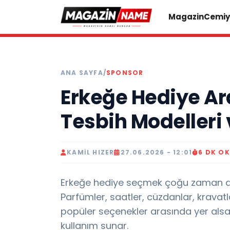
Magazin
Cemiy
ANA SAYFA
/
SPONSOR
Erkeğe Hediye Ar
Tesbih Modelleri 
KAMIL HIZER
27.06.2026 - 12:01
6 DK O
Erkeğe hediye seçmek çoğu zaman d
Parfümler, saatler, cüzdanlar, kravatl
popüler seçenekler arasında yer alsa d
kullanım sunar.