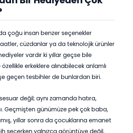
adan Bir Hediyeden Çok
?
da çoğu insan benzer seçenekler
 saatler, cüzdanlar ya da teknolojik ürünler
diyeler vardır ki yıllar geçse bile
ellikle erkeklere alınabilecek anlamlı
şe geçen tesbihler de bunlardan biri.
ksesuar değil; aynı zamanda hatıra,
çası. Geçmişten günümüze pek çok baba,
mış, yıllar sonra da çocuklarına emanet
bih seçerken yalnızca görüntüye değil,