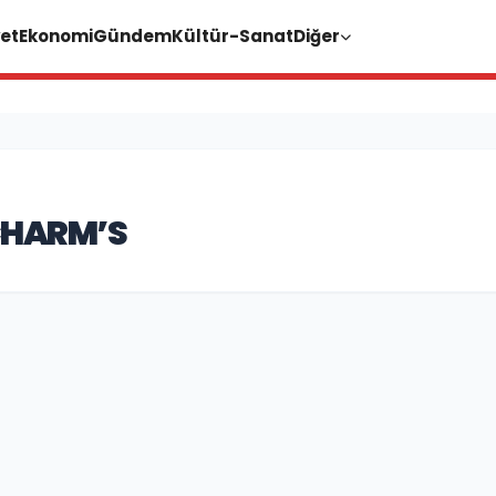
et
Ekonomi
Gündem
Kültür-Sanat
Diğer
CHARM’S