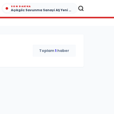
SON DAKIKA
Açıkgöz Savunma Sanayi AŞ Yeni Yönetim Kurulunu Açıkladı ve Savunma Sanayinde Küresel Vizyon Vurgusu
Toplam
1
haber