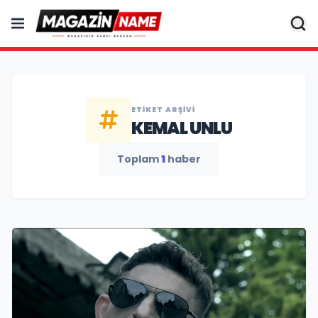
ETIKET ARŞIVI
KEMAL UNLU
Toplam
1
haber