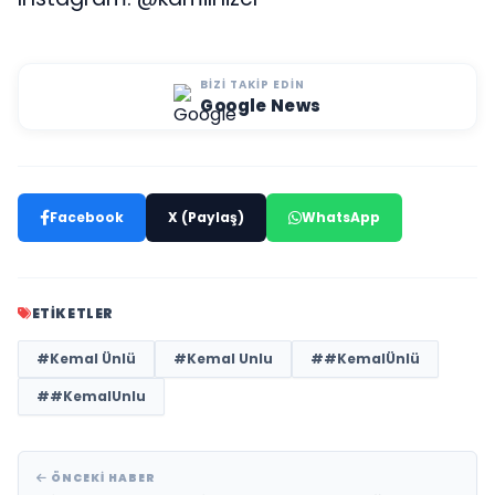
BIZI TAKIP EDIN
Google News
Facebook
X (Paylaş)
WhatsApp
ETIKETLER
#Kemal Ünlü
#Kemal Unlu
##KemalÜnlü
##KemalUnlu
ÖNCEKI HABER