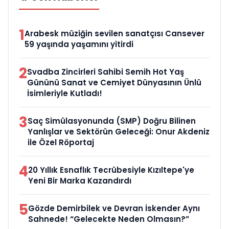
1
Arabesk müziğin sevilen sanatçısı Cansever
59 yaşında yaşamını yitirdi
2
Svadba Zincirleri Sahibi Semih Hot Yaş
Gününü Sanat ve Cemiyet Dünyasının Ünlü
İsimleriyle Kutladı!
3
Saç Simülasyonunda (SMP) Doğru Bilinen
Yanlışlar ve Sektörün Geleceği: Onur Akdeniz
ile Özel Röportaj
4
20 Yıllık Esnaflık Tecrübesiyle Kızıltepe'ye
Yeni Bir Marka Kazandırdı
5
Gözde Demirbilek ve Devran İskender Aynı
Sahnede! “Gelecekte Neden Olmasın?”