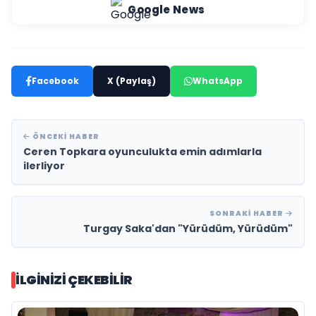
Google News
Facebook
X (Paylaş)
WhatsApp
ÖNCEKI HABER
Ceren Topkara oyunculukta emin adımlarla
ilerliyor
SONRAKI HABER
Turgay Saka'dan "Yürüdüm, Yürüdüm"
İLGINIZI ÇEKEBILIR