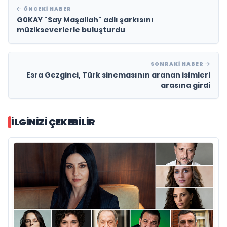
ÖNCEKI HABER
G0KAY "Say Maşallah" adlı şarkısını
müzikseverlerle buluşturdu
SONRAKI HABER
Esra Gezginci, Türk sinemasının aranan isimleri
arasına girdi
İLGINIZI ÇEKEBILIR