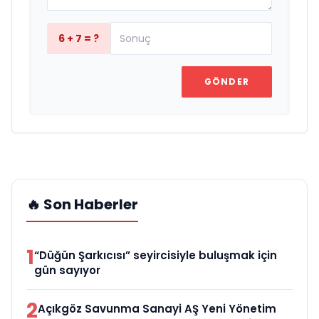
6 + 7 = ?
GÖNDER
🔥 Son Haberler
1
“Düğün Şarkıcısı” seyircisiyle buluşmak için
gün sayıyor
2
Açıkgöz Savunma Sanayi AŞ Yeni Yönetim