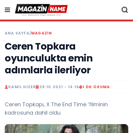
ANA SAYFA
/
MAGAZIN
Ceren Topkara
oyunculukta emin
adımlarla ilerliyor
KAMIL HIZER
29.10.2021 - 14:16
1 DK OKUMA
Ceren Topkapı, X The End Time ’filminin
kadrosuna dahil oldu