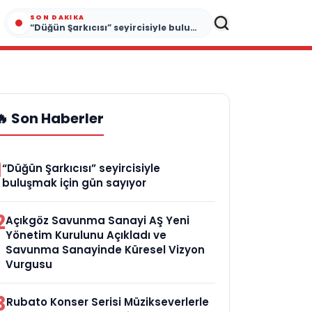
SON DAKIKA
“Düğün Şarkıcısı” seyircisiyle buluşmak için gün sayıyor
🔥 Son Haberler
1
“Düğün Şarkıcısı” seyircisiyle
buluşmak için gün sayıyor
2
Açıkgöz Savunma Sanayi AŞ Yeni
Yönetim Kurulunu Açıkladı ve
Savunma Sanayinde Küresel Vizyon
Vurgusu
3
Rubato Konser Serisi Müzikseverlerle