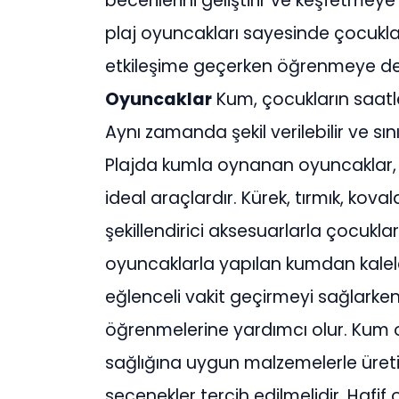
becerilerini geliştirir ve keşfetmeye
plaj oyuncakları sayesinde çocukla
etkileşime geçerken öğrenmeye d
Oyuncaklar
Kum, çocukların saatle
Aynı zamanda şekil verilebilir ve sın
Plajda kumla oynanan oyuncaklar, m
ideal araçlardır. Kürek, tırmık, koval
şekillendirici aksesuarlarla çocuklar
oyuncaklarla yapılan kumdan kalele
eğlenceli vakit geçirmeyi sağlarken
öğrenmelerine yardımcı olur. Kum 
sağlığına uygun malzemelerle üret
seçenekler tercih edilmelidir. Hafif o