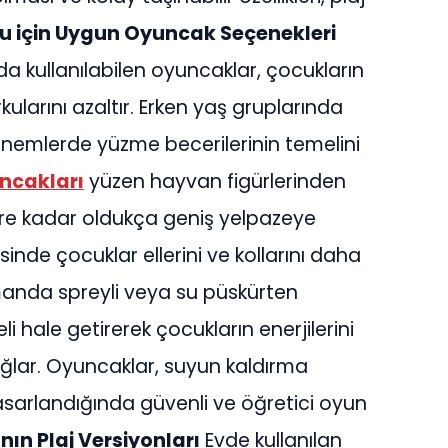
u için Uygun Oyuncak Seçenekleri
da kullanılabilen oyuncaklar, çocukların
rkularını azaltır. Erken yaş gruplarında
dönemlerde yüzme becerilerinin temelini
ncakları
yüzen hayvan figürlerinden
re kadar oldukça geniş yelpazeye
inde çocuklar ellerini ve kollarını daha
amanda spreyli veya su püskürten
i hale getirerek çocukların enerjilerini
sağlar. Oyuncaklar, suyun kaldırma
asarlandığında güvenli ve öğretici oyun
ın Plaj Versiyonları
Evde kullanılan