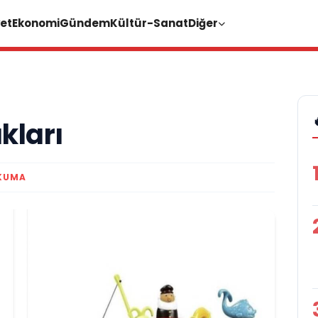
et
Ekonomi
Gündem
Kültür-Sanat
Diğer
kları
KUMA