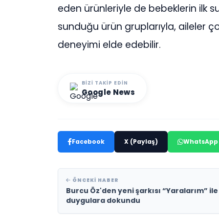
eden ürünleriyle de bebeklerin ilk s
sunduğu ürün gruplarıyla, aileler ço
deneyimi elde edebilir.
BIZI TAKIP EDIN
Google News
Facebook
X (Paylaş)
WhatsApp
ÖNCEKI HABER
Burcu Öz'den yeni şarkısı “Yaralarım” ile
duygulara dokundu