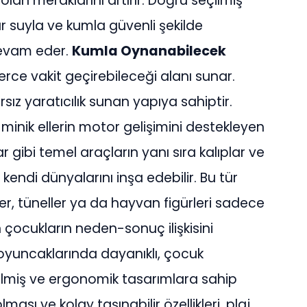
 olan meraklarını artırır. Doğru seçilmiş
r suyla ve kumla güvenli şekilde
evam eder.
Kumla Oynanabilecek
rce vakit geçirebileceği alanı sunar.
ırsız yaratıcılık sunan yapıya sahiptir.
inik ellerin motor gelişimini destekleyen
ar gibi temel araçların yanı sıra kalıplar ve
 kendi dünyalarını inşa edebilir. Bu tür
r, tüneller ya da hayvan figürleri sadece
 çocukların neden-sonuç ilişkisini
oyuncaklarında dayanıklı, çocuk
ilmiş ve ergonomik tasarımlara sahip
lması ve kolay taşınabilir özellikleri, plaj