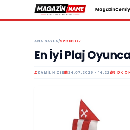
Magazin
Cemiy
ANA SAYFA
/
SPONSOR
En İyi Plaj Oyunca
KAMIL HIZER
24.07.2025 - 14:22
5 DK O