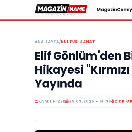
Magazin
Cemiy
ANA SAYFA
/
KÜLTÜR-SANAT
Elif Gönlüm'den B
Hikayesi "Kırmızı
Yayında
KAMIL HIZER
25.03.2025 - 14:39
2 DK O
.