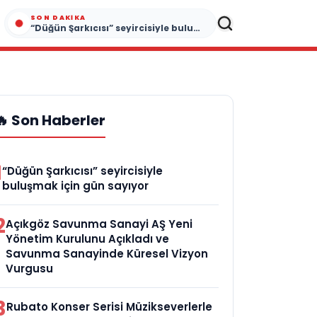
SON DAKIKA
“Düğün Şarkıcısı” seyircisiyle buluşmak için gün sayıyor
🔥 Son Haberler
1
“Düğün Şarkıcısı” seyircisiyle
buluşmak için gün sayıyor
2
Açıkgöz Savunma Sanayi AŞ Yeni
Yönetim Kurulunu Açıkladı ve
Savunma Sanayinde Küresel Vizyon
Vurgusu
3
Rubato Konser Serisi Müzikseverlerle