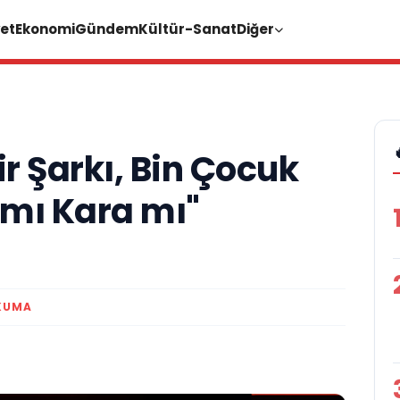
et
Ekonomi
Gündem
Kültür-Sanat
Diğer
ir Şarkı, Bin Çocuk
 mı Kara mı"
KUMA