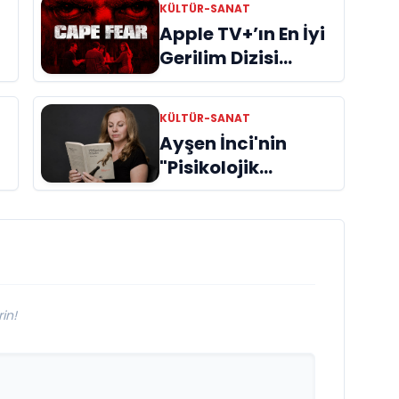
KÜLTÜR-SANAT
Apple TV+’ın En İyi
Gerilim Dizisi
"Cape Fear"
İncelemes
KÜLTÜR-SANAT
Ayşen İnci'nin
"Pisikolojik
Öyküler" adlı yeni
kitabı raflardaki
ri
yerini aldı
in!