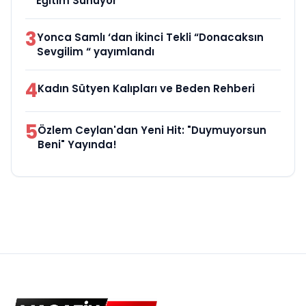
Eğitim Sunuyor
3
Yonca Samlı ‘dan İkinci Tekli “Donacaksın
Sevgilim “ yayımlandı
4
Kadın Sütyen Kalıpları ve Beden Rehberi
5
Özlem Ceylan'dan Yeni Hit: "Duymuyorsun
Beni" Yayında!