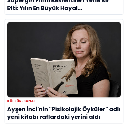
Süpergirl Filmi Beklentileri Yerle Bir
Etti: Yılın En Büyük Hayal
Kırıklıklarından Biri mi?
KÜLTÜR-SANAT
Ayşen İnci'nin "Pisikolojik Öyküler" adlı
yeni kitabı raflardaki yerini aldı