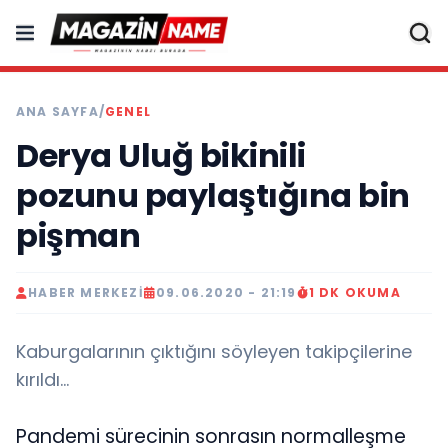
ANA SAYFA
/
GENEL
Derya Uluğ bikinili
pozunu paylaştığına bin
pişman
HABER MERKEZI
09.06.2020 - 21:19
1 DK OKUMA
Kaburgalarının çıktığını söyleyen takipçilerine
kırıldı...
Pandemi sürecinin sonrasın normalleşme