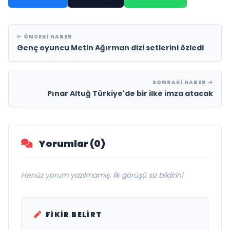
ÖNCEKI HABER
Genç oyuncu Metin Ağırman dizi setlerini özledi
SONRAKI HABER
Pınar Altuğ Türkiye'de bir ilke imza atacak
Yorumlar (0)
Henüz yorum yazılmamış. İlk görüşü siz bildirin!
FIKIR BELIRT