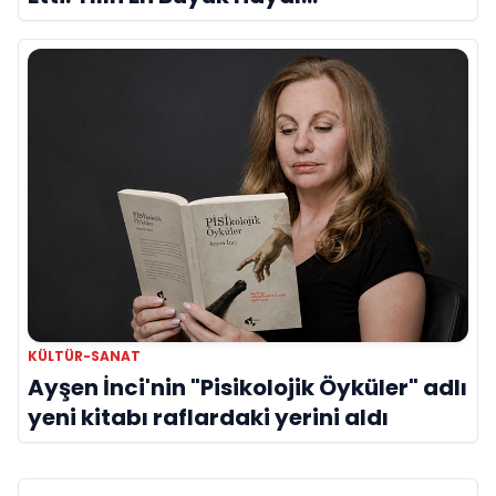
Kırıklıklarından Biri mi?
KÜLTÜR-SANAT
Ayşen İnci'nin "Pisikolojik Öyküler" adlı
yeni kitabı raflardaki yerini aldı