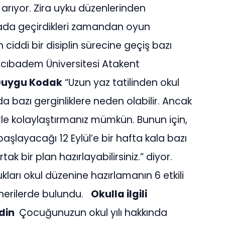
arıyor. Zira uyku düzenlerinden
vada geçirdikleri zamandan oyun
 ciddi bir disiplin sürecine geçiş bazı
. Acıbadem Üniversitesi Atakent
Duygu Kodak
“Uzun yaz tatilinden okul
bazı gerginliklere neden olabilir. Ancak
rle kolaylaştırmanız mümkün. Bunun için,
şlayacağı 12 Eylül’e bir hafta kala bazı
ortak bir plan hazırlayabilirsiniz.” diyor.
arı okul düzenine hazırlamanın 6 etkili
 önerilerde bulundu.
Okulla ilgili
din
Çocuğunuzun okul yılı hakkında