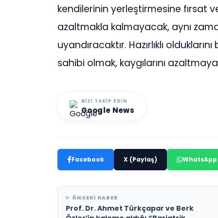
kendilerinin yerleştirmesine fırsat v
azaltmakla kalmayacak, aynı zam
uyandıracaktır. Hazırlıklı oldukların
sahibi olmak, kaygılarını azaltmaya 
BIZI TAKIP EDIN
Google News
Facebook
X (Paylaş)
WhatsApp
ÖNCEKI HABER
Prof. Dr. Ahmet Türkçapar ve Berk
Özler’in kaleme aldığı “Bariatrik