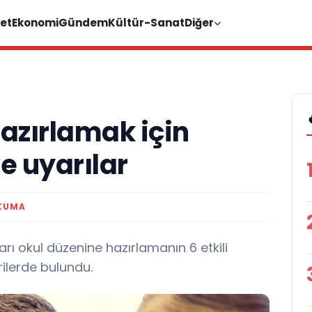
et
Ekonomi
Gündem
Kültür-Sanat
Diğer
azırlamak için
ve uyarılar
KUMA
ı okul düzenine hazırlamanın 6 etkili
rilerde bulundu.