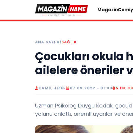
Magazin
Cemiy
ANA SAYFA
/
SAĞLIK
Çocukları okula h
ailelere öneriler 
KAMIL HIZER
07.09.2022 - 01:39
5 DK O
Uzman Psikolog Duygu Kodak, çocuklar
yolunu anlattı, önemli uyarılar ve öne