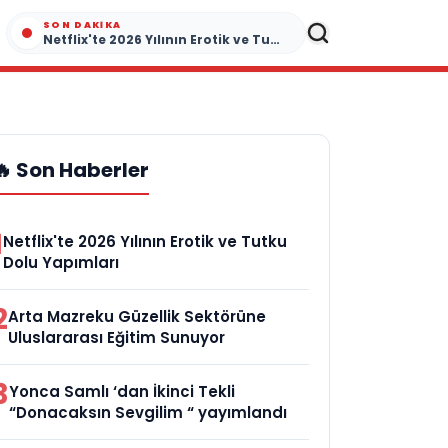
SON DAKIKA
Netflix'te 2026 Yılının Erotik ve Tutku Dolu Yapımları
🔥 Son Haberler
1
Netflix'te 2026 Yılının Erotik ve Tutku
Dolu Yapımları
2
Arta Mazreku Güzellik Sektörüne
Uluslararası Eğitim Sunuyor
3
Yonca Samlı ‘dan İkinci Tekli
“Donacaksın Sevgilim “ yayımlandı