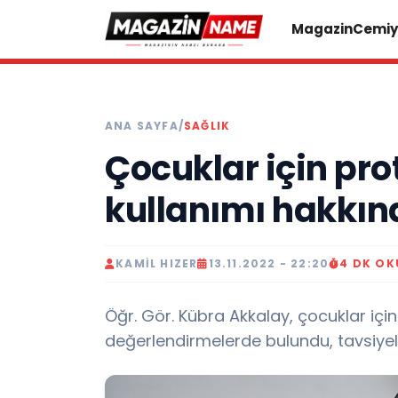
Magazin
Cemiy
ANA SAYFA
/
SAĞLIK
Çocuklar için pro
kullanımı hakkınd
KAMIL HIZER
13.11.2022 - 22:20
4 DK O
Öğr. Gör. Kübra Akkalay, çocuklar için p
değerlendirmelerde bulundu, tavsiyele