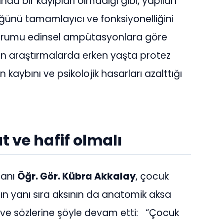
a bir kayıpları olmadığı gibi, yapılan
üğünü tamamlayıcı ve fonksiyonelliğini
urumu edinsel ampütasyonlara göre
n araştırmalarda erken yaşta protez
kaybını ve psikolojik hasarları azalttığı
t ve hafif olmalı
manı
Öğr. Gör. Kübra Akkalay
, çocuk
nın yanı sıra aksının da anatomik aksa
 ve sözlerine şöyle devam etti: “Çocuk