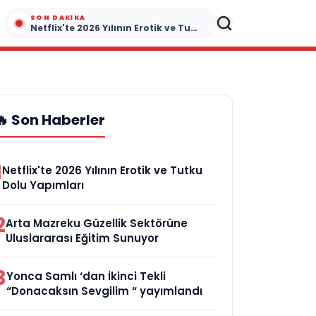
SON DAKIKA
Netflix'te 2026 Yılının Erotik ve Tutku Dolu Yapımları
🔥 Son Haberler
1
Netflix'te 2026 Yılının Erotik ve Tutku
Dolu Yapımları
2
Arta Mazreku Güzellik Sektörüne
Uluslararası Eğitim Sunuyor
3
Yonca Samlı ‘dan İkinci Tekli
“Donacaksın Sevgilim “ yayımlandı