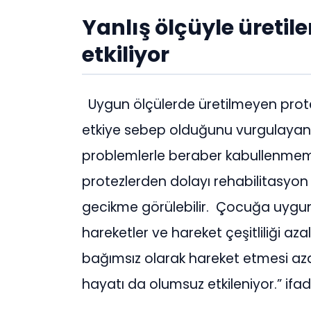
Yanlış ölçüyle üretil
etkiliyor
Uygun ölçülerde üretilmeyen protez
etkiye sebep olduğunu vurgulaya
problemlerle beraber kabullenmem
protezlerden dolayı rehabilitasyo
gecikme görülebilir. Çocuğa uygun
hareketler ve hareket çeşitliliği az
bağımsız olarak hareket etmesi azal
hayatı da olumsuz etkileniyor.” ifade