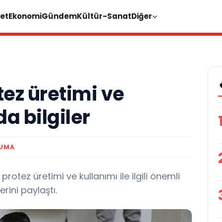
et
Ekonomi
Gündem
Kültür-Sanat
Diğer
tez üretimi ve
a bilgiler
KUMA
rotez üretimi ve kullanımı ile ilgili önemli
rini paylaştı.