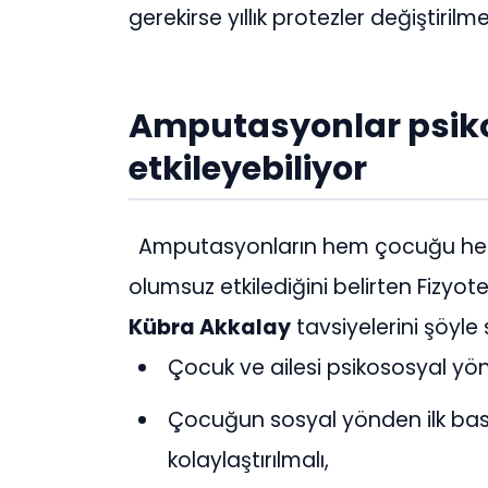
gerekirse yıllık protezler değiştirilme
Amputasyonlar psiko
etkileyebiliyor
Amputasyonların hem çocuğu hem d
olumsuz etkilediğini belirten Fizyo
Kübra Akkalay
tavsiyelerini şöyle 
Çocuk ve ailesi psikososyal yön
Çocuğun sosyal yönden ilk ba
kolaylaştırılmalı,