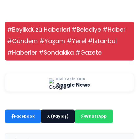
#Beylikdüzü Haberleri #Belediye #Haber
#Gündem #Yaşam #Yerel #İstanbul
#Haberler #Sondakika #Gazete
BIZI TAKIP EDIN
Google News
Facebook
X (Paylaş)
WhatsApp