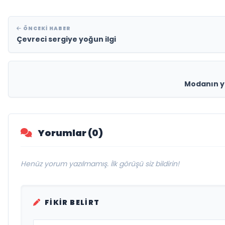
ÖNCEKI HABER
Çevreci sergiye yoğun ilgi
Modanın ye
Yorumlar (0)
Henüz yorum yazılmamış. İlk görüşü siz bildirin!
FIKIR BELIRT