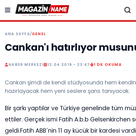
ANA SAYFA
/
GENEL
Cankan'ı hatırlıyor musun
HABER MERKEZI
12.04.2019 - 23:47
1 DK OKUMA
Cankan şimdi de kendi stüdyosunda hem kendine a
hazırlayacak hem yeni seslere şans tanıyacak.
Bir şarkı yaptılar ve Türkiye genelinde tüm müzik
ettiler. Gerçek ismi Fatih A.b.b Gelsenkirchen
geldi.Fatih ABB´nin 11 ay kücük bir kardesi vard