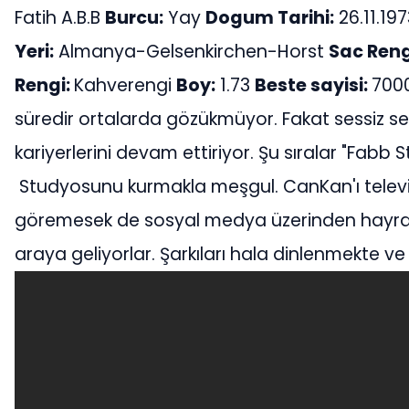
Fatih A.B.B
Burcu:
Yay
Dogum Tarihi:
26.11.19
Yeri:
Almanya-Gelsenkirchen-Horst
Sac Reng
Rengi:
Kahverengi
Boy:
1.73
Beste sayisi:
700
süredir ortalarda gözükmüyor. Fakat sessiz s
kariyerlerini devam ettiriyor. Şu sıralar "Fabb St
Studyosunu kurmakla meşgul. CanKan'ı telev
göremesek de sosyal medya üzerinden hayranlar
araya geliyorlar. Şarkıları hala dinlenmekte 