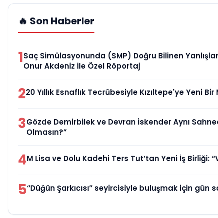
🔥 Son Haberler
1
Saç Simülasyonunda (SMP) Doğru Bilinen Yanlışlar
Onur Akdeniz ile Özel Röportaj
2
20 Yıllık Esnaflık Tecrübesiyle Kızıltepe'ye Yeni Bi
3
Gözde Demirbilek ve Devran İskender Aynı Sahn
Olmasın?”
4
M Lisa ve Dolu Kadehi Ters Tut’tan Yeni İş Birliği: “
5
“Düğün Şarkıcısı” seyircisiyle buluşmak için gün s