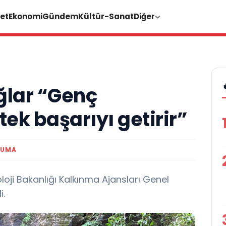
et
Ekonomi
Gündem
Kültür-Sanat
Diğer
lar “Genç
tek başarıyı getirir”
KUMA
ji Bakanlığı Kalkınma Ajansları Genel
i.