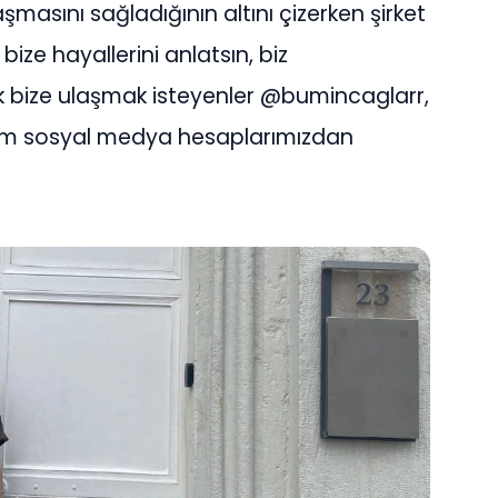
aşmasını sağladığının altını çizerken şirket
bize hayallerini anlatsın, biz
k bize ulaşmak isteyenler @bumincaglarr,
m sosyal medya hesaplarımızdan