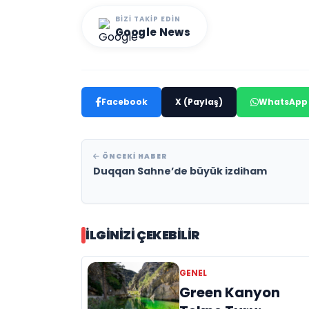
BIZI TAKIP EDIN
Google News
Facebook
X (Paylaş)
WhatsApp
ÖNCEKI HABER
Duqqan Sahne’de büyük izdiham
İLGINIZI ÇEKEBILIR
GENEL
Green Kanyon