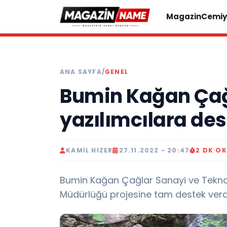
Magazin
Cemiy
ANA SAYFA
/
GENEL
Bumin Kağan Çağ
yazılımcılara des
KAMIL HIZER
27.11.2022 - 20:47
2 DK O
Bumin Kağan Çağlar Sanayi ve Teknolo
Müdürlüğü projesine tam destek verd