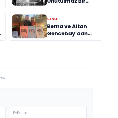
Unutulmaz Bir
Deneyim: At Safari
GENEL
Berna ve Altan
ı
Gencebay’dan
yeni marka:
Luminus
in!