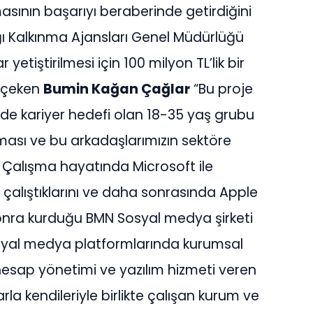
asının başarıyı beraberinde getirdiğini
lığı Kalkınma Ajansları Genel Müdürlüğü
etiştirilmesi için 100 milyon TL’lik bir
t çeken
Bumin Kağan Çağlar
“Bu proje
nde kariyer hedefi olan 18-35 yaş grubu
ması ve bu arkadaşlarımızın sektöre
i. Çalışma hayatında Microsoft ile
e çalıştıklarını ve daha sonrasında Apple
onra kurduğu BMN Sosyal medya şirketi
osyal medya platformlarında kurumsal
, hesap yönetimi ve yazılım hizmeti veren
la kendileriyle birlikte çalışan kurum ve