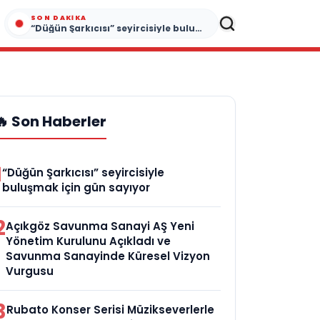
SON DAKIKA
“Düğün Şarkıcısı” seyircisiyle buluşmak için gün sayıyor
🔥 Son Haberler
1
“Düğün Şarkıcısı” seyircisiyle
buluşmak için gün sayıyor
2
Açıkgöz Savunma Sanayi AŞ Yeni
Yönetim Kurulunu Açıkladı ve
Savunma Sanayinde Küresel Vizyon
Vurgusu
3
Rubato Konser Serisi Müzikseverlerle