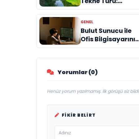
Tekne Turu:
Doğanın Kalbinde
Unutulmaz Bir
GENEL
Deneyim
Bulut Sunucu ile
Ofis Bilgisayarınız
İnternete Taşıyın
Yorumlar (0)
Henüz yorum yazılmamış. İlk görüşü siz bildir
FIKIR BELIRT