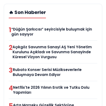
🔥 Son Haberler
1
“Düğün Şarkıcısı” seyircisiyle buluşmak için
gün sayıyor
2
Açıkgöz Savunma Sanayi AŞ Yeni Yönetim
Kurulunu Açıkladı ve Savunma Sanayinde
Küresel Vizyon Vurgusu
3
Rubato Konser Serisi Müzikseverlerle
Buluşmaya Devam Ediyor
4
Netflix'te 2026 Yılının Erotik ve Tutku Dolu
Yapımları
5
Arta Mazreku Güzellik Sektörüne