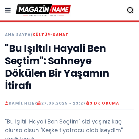
ANA SAYFA
/
KÜLTÜR-SANAT
"Bu Işıltılı Hayali Ben
Seçtim": Sahneye
Dökülen Bir Yaşamın
İtirafı
KAMIL HIZER
27.06.2025 - 23:27
3 DK OKUMA
"Bu Işıltılı Hayali Ben Seçtim" sizi yaşınız kaç
olursa olsun "Keşke tiyatrocu olabilseydim"
dedirtecek...