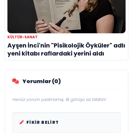
KÜLTÜR-SANAT
Ayşen İnci'nin "Pisikolojik Öyküler" adlı
yeni kitabı raflardaki yerini aldı
Yorumlar (0)
Henüz yorum yazılmamış. İlk görüşü siz bildirin!
FIKIR BELIRT