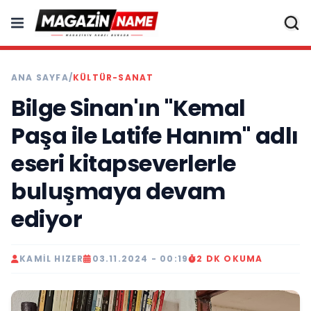
ANA SAYFA
/
KÜLTÜR-SANAT
Bilge Sinan'ın "Kemal
Paşa ile Latife Hanım" adlı
eseri kitapseverlerle
buluşmaya devam
ediyor
KAMIL HIZER
03.11.2024 - 00:19
2 DK OKUMA