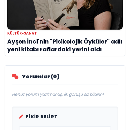
KÜLTÜR-SANAT
Ayşen İnci'nin "Pisikolojik Öyküler" adlı
yeni kitabı raflardaki yerini aldı
Yorumlar (0)
Henüz yorum yazılmamış. İlk görüşü siz bildirin!
FIKIR BELIRT