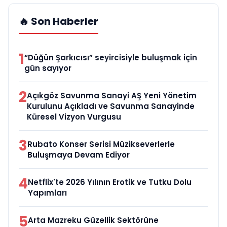
🔥 Son Haberler
1
“Düğün Şarkıcısı” seyircisiyle buluşmak için
gün sayıyor
2
Açıkgöz Savunma Sanayi AŞ Yeni Yönetim
Kurulunu Açıkladı ve Savunma Sanayinde
Küresel Vizyon Vurgusu
3
Rubato Konser Serisi Müzikseverlerle
Buluşmaya Devam Ediyor
4
Netflix'te 2026 Yılının Erotik ve Tutku Dolu
Yapımları
5
Arta Mazreku Güzellik Sektörüne