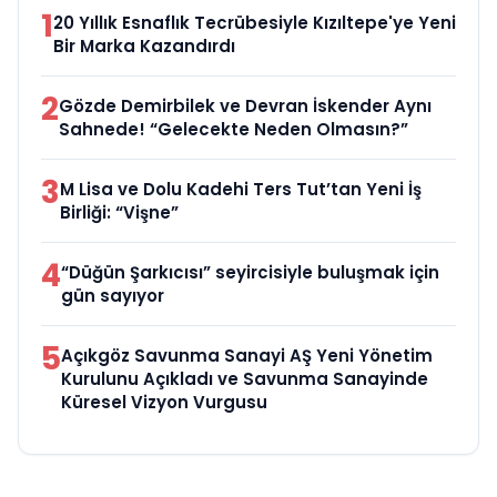
1
20 Yıllık Esnaflık Tecrübesiyle Kızıltepe'ye Yeni
Bir Marka Kazandırdı
2
Gözde Demirbilek ve Devran İskender Aynı
Sahnede! “Gelecekte Neden Olmasın?”
3
M Lisa ve Dolu Kadehi Ters Tut’tan Yeni İş
Birliği: “Vişne”
4
“Düğün Şarkıcısı” seyircisiyle buluşmak için
gün sayıyor
5
Açıkgöz Savunma Sanayi AŞ Yeni Yönetim
Kurulunu Açıkladı ve Savunma Sanayinde
Küresel Vizyon Vurgusu