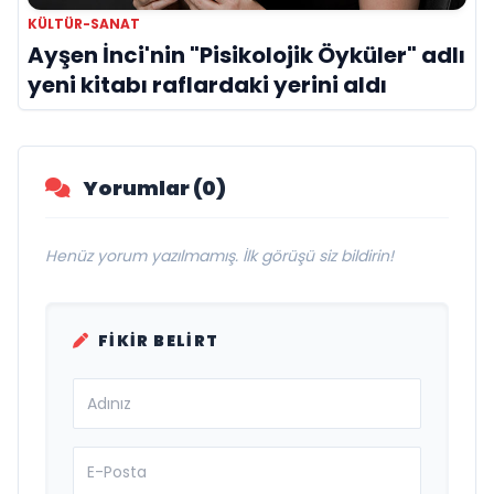
KÜLTÜR-SANAT
Ayşen İnci'nin "Pisikolojik Öyküler" adlı
yeni kitabı raflardaki yerini aldı
Yorumlar (0)
Henüz yorum yazılmamış. İlk görüşü siz bildirin!
FIKIR BELIRT