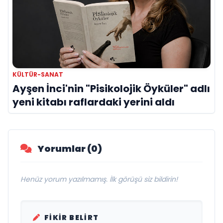
KÜLTÜR-SANAT
Ayşen İnci'nin "Pisikolojik Öyküler" adlı
yeni kitabı raflardaki yerini aldı
Yorumlar (0)
Henüz yorum yazılmamış. İlk görüşü siz bildirin!
FIKIR BELIRT