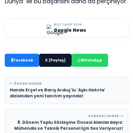
Dünya” ile bu başarısını daha da perçinliyor.
BIZI TAKIP EDIN
Google News
Facebook
X (Paylaş)
WhatsApp
ÖNCEKI HABER
Hande Erçel ve Barış Arduç'lu 'Aşkı Hatırla'
dizisinden yeni tanıtım yayında!
SONRAKI HABER
8. Dönem Toplu Sözleşme Öncesi Alanlardayız:
Mühendis ve Teknik Personel İçin Ses Veriyoruz!