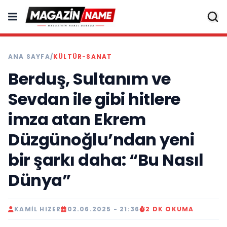
ANA SAYFA
/
KÜLTÜR-SANAT
Berduş, Sultanım ve
Sevdan ile gibi hitlere
imza atan Ekrem
Düzgünoğlu’ndan yeni
bir şarkı daha: “Bu Nasıl
Dünya”
KAMIL HIZER
02.06.2025 - 21:36
2 DK OKUMA