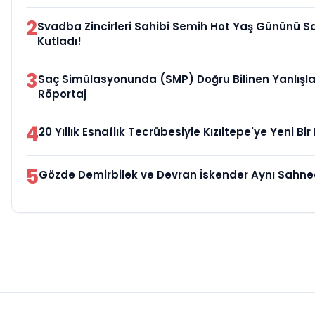
2
Svadba Zincirleri Sahibi Semih Hot Yaş Gününü Sa
Kutladı!
3
Saç Simülasyonunda (SMP) Doğru Bilinen Yanlışlar
Röportaj
4
20 Yıllık Esnaflık Tecrübesiyle Kızıltepe'ye Yeni B
5
Gözde Demirbilek ve Devran İskender Aynı Sahn