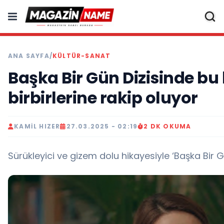
ANA SAYFA
/
KÜLTÜR-SANAT
Başka Bir Gün Dizisinde bu 
birbirlerine rakip oluyor
KAMIL HIZER
27.03.2025 - 02:19
2 DK OKUMA
Sürükleyici ve gizem dolu hikayesiyle ‘Başka Bir 