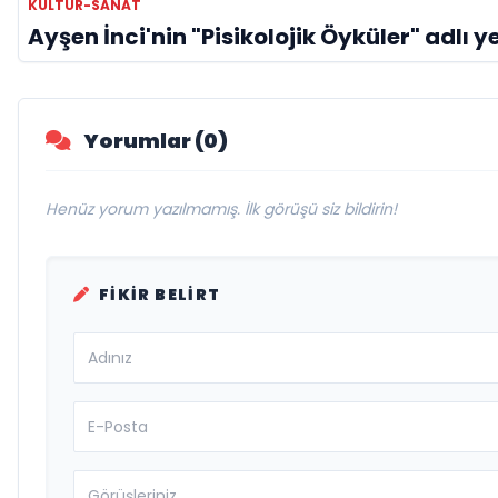
KÜLTÜR-SANAT
Ayşen İnci'nin "Pisikolojik Öyküler" adlı ye
Yorumlar (0)
Henüz yorum yazılmamış. İlk görüşü siz bildirin!
FIKIR BELIRT