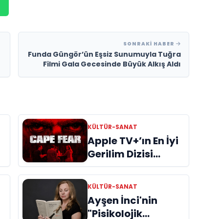
SONRAKI HABER
Funda Güngör’ün Eşsiz Sunumuyla Tuğra
Filmi Gala Gecesinde Büyük Alkış Aldı
KÜLTÜR-SANAT
Apple TV+’ın En İyi
Gerilim Dizisi
"Cape Fear"
İncelemes
KÜLTÜR-SANAT
Ayşen İnci'nin
"Pisikolojik