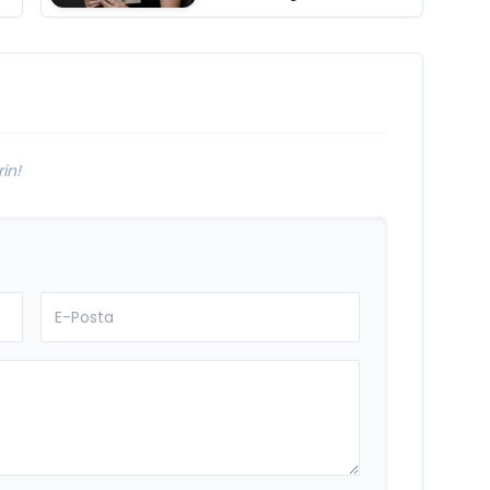
Öyküler" adlı yeni
kitabı raflardaki
ri
yerini aldı
in!