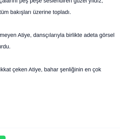
rçalarını peş peşe seslendiren güzel yıldız,
tüm bakışları üzerine topladı.
eyen Atiye, dansçılarıyla birlikte adeta görsel
urdu.
dikkat çeken Atiye, bahar şenliğinin en çok