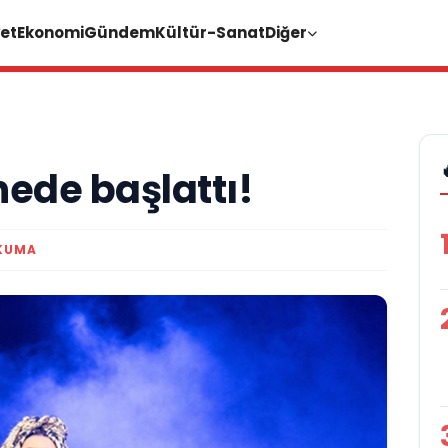
et
Ekonomi
Gündem
Kültür-Sanat
Diğer
nede başlattı!
OKUMA