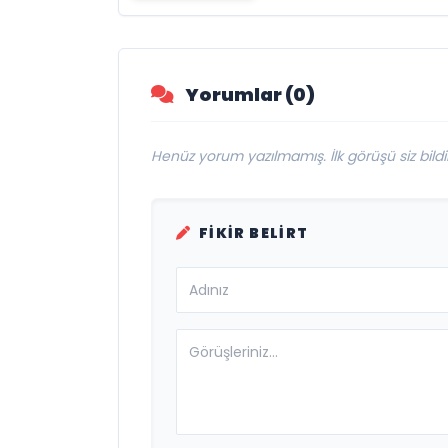
Bir Etti: Yılın En
Büyük Hayal
Kırıklıklarından Bi
mi?
Yorumlar (0)
Henüz yorum yazılmamış. İlk görüşü siz bildir
FIKIR BELIRT