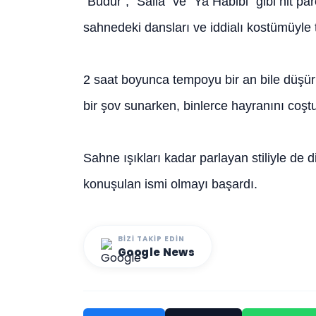
“Budur”, “Salla” ve “Ya Habibi” gibi hit pa
sahnedeki dansları ve iddialı kostümüyle 
2 saat boyunca tempoyu bir an bile düşürm
bir şov sunarken, binlerce hayranını coşt
Sahne ışıkları kadar parlayan stiliyle de 
konuşulan ismi olmayı başardı.
BIZI TAKIP EDIN
Google News