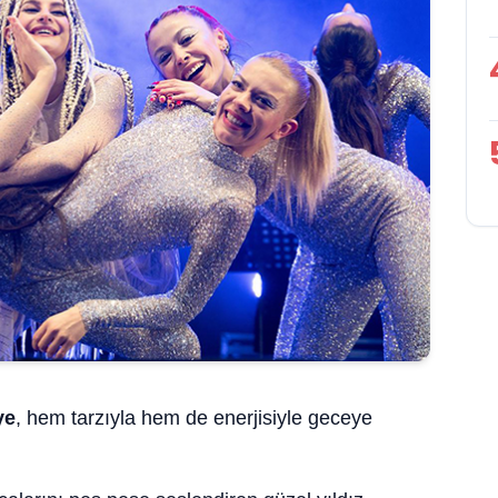
ye
, hem tarzıyla hem de enerjisiyle geceye