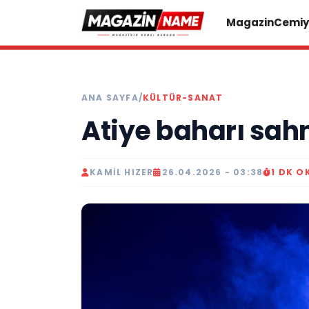
Magazin
Cemiy
ANA SAYFA
/
KÜLTÜR-SANAT
Atiye baharı sah
KAMIL HIZER
26.04.2026 - 03:38
1 DK 