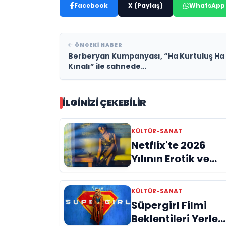
Facebook
X (Paylaş)
WhatsApp
ÖNCEKI HABER
Berberyan Kumpanyası, “Ha Kurtuluş Ha
Kınalı” ile sahnede…
İLGINIZI ÇEKEBILIR
KÜLTÜR-SANAT
Netflix'te 2026
Yılının Erotik ve
Tutku Dolu
Yapımları
KÜLTÜR-SANAT
Süpergirl Filmi
Beklentileri Yerle