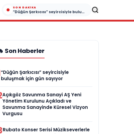
SON DAKIKA
“Düğün Şarkıcısı” seyircisiyle buluşmak için gün sayıyor
🔥 Son Haberler
1
“Düğün Şarkıcısı” seyircisiyle
buluşmak için gün sayıyor
2
Açıkgöz Savunma Sanayi AŞ Yeni
Yönetim Kurulunu Açıkladı ve
Savunma Sanayinde Küresel Vizyon
Vurgusu
3
Rubato Konser Serisi Müzikseverlerle