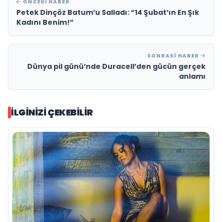
ÖNCEKI HABER
Petek Dinçöz Batum’u Salladı: “14 Şubat’ın En Şık
Kadını Benim!”
SONRAKI HABER
Dünya pil günü’nde Duracell’den gücün gerçek
anlamı
İLGINIZI ÇEKEBILIR