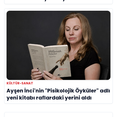
Kırıklıklarından Biri mi?
KÜLTÜR-SANAT
Ayşen İnci'nin "Pisikolojik Öyküler" adlı
yeni kitabı raflardaki yerini aldı