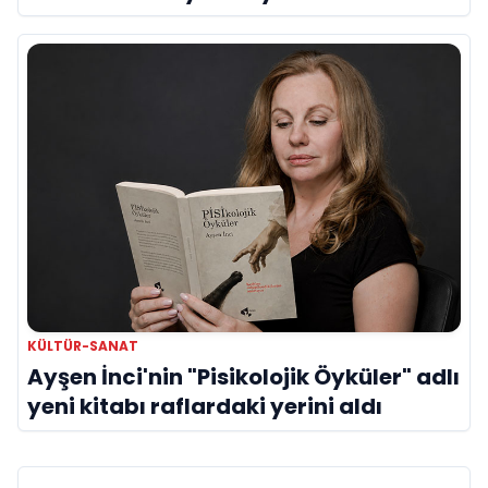
Kırıklıklarından Biri mi?
KÜLTÜR-SANAT
Ayşen İnci'nin "Pisikolojik Öyküler" adlı
yeni kitabı raflardaki yerini aldı