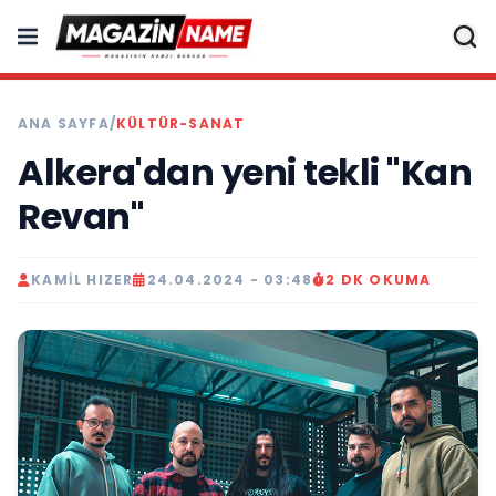
ANA SAYFA
/
KÜLTÜR-SANAT
Alkera'dan yeni tekli "Kan
Revan"
KAMIL HIZER
24.04.2024 - 03:48
2 DK OKUMA