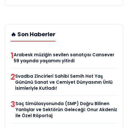
🔥 Son Haberler
1
Arabesk müziğin sevilen sanatçısı Cansever
59 yaşında yaşamını yitirdi
2
Svadba Zincirleri Sahibi Semih Hot Yaş
Gününü Sanat ve Cemiyet Dünyasının Ünlü
İsimleriyle Kutladı!
3
Saç Simülasyonunda (SMP) Doğru Bilinen
Yanlışlar ve Sektörün Geleceği: Onur Akdeniz
ile Özel Röportaj