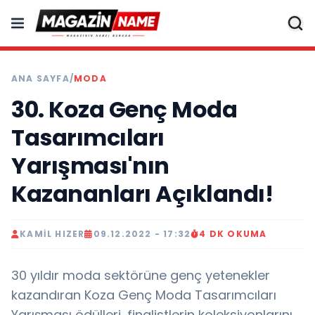
ANA SAYFA
/
MODA
30. Koza Genç Moda
Tasarımcıları
Yarışması'nın
Kazananları Açıklandı!
KAMIL HIZER
09.12.2022 - 17:32
4 DK OKUMA
30 yıldır moda sektörüne genç yetenekler
kazandıran Koza Genç Moda Tasarımcıları
Yarışması ödülleri, finalistlerin koleksiyonlarını