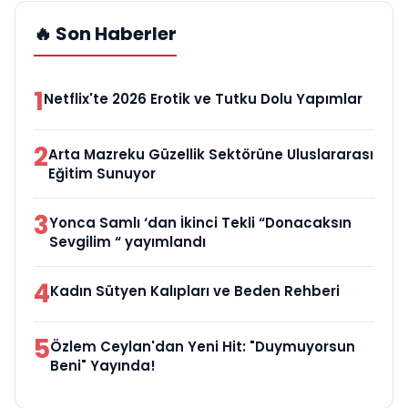
🔥 Son Haberler
1
Netflix'te 2026 Erotik ve Tutku Dolu Yapımlar
2
Arta Mazreku Güzellik Sektörüne Uluslararası
Eğitim Sunuyor
3
Yonca Samlı ‘dan İkinci Tekli “Donacaksın
Sevgilim “ yayımlandı
4
Kadın Sütyen Kalıpları ve Beden Rehberi
5
Özlem Ceylan'dan Yeni Hit: "Duymuyorsun
Beni" Yayında!