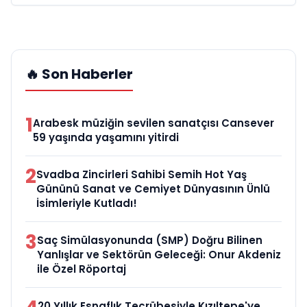
🔥 Son Haberler
1
Arabesk müziğin sevilen sanatçısı Cansever
59 yaşında yaşamını yitirdi
2
Svadba Zincirleri Sahibi Semih Hot Yaş
Gününü Sanat ve Cemiyet Dünyasının Ünlü
İsimleriyle Kutladı!
3
Saç Simülasyonunda (SMP) Doğru Bilinen
Yanlışlar ve Sektörün Geleceği: Onur Akdeniz
ile Özel Röportaj
20 Yıllık Esnaflık Tecrübesiyle Kızıltepe'ye