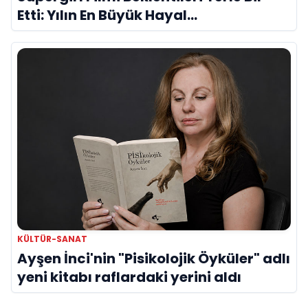
Etti: Yılın En Büyük Hayal
Kırıklıklarından Biri mi?
KÜLTÜR-SANAT
Ayşen İnci'nin "Pisikolojik Öyküler" adlı
yeni kitabı raflardaki yerini aldı