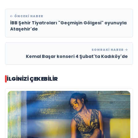
ÖNCEKI HABER
İBB Şehir Tiyatroları "Geçmişin Gölgesi" oyunuyla
Ataşehir'de
SONRAKI HABER
Kemal Başar konseri 4 Şubat'ta Kadıköy'de
İLGINIZI ÇEKEBILIR