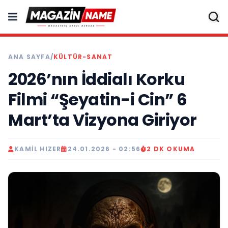
ANA SAYFA
/
KÜLTÜR-SANAT
2026’nın İddialı Korku
Filmi “Şeyatin-i Cin” 6
Mart’ta Vizyona Giriyor
KAMIL HIZER
24.01.2026 - 02:56
2 DK OKUMA