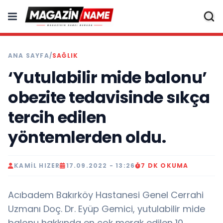
ANA SAYFA
/
SAĞLIK
‘Yutulabilir mide balonu’
obezite tedavisinde sıkça
tercih edilen
yöntemlerden oldu.
KAMIL HIZER
17.09.2022 - 13:26
7 DK OKUMA
Acıbadem Bakırköy Hastanesi Genel Cerrahi
Uzmanı Doç. Dr. Eyüp Gemici, yutulabilir mide
balonu hakkında en çok merak edilen 10