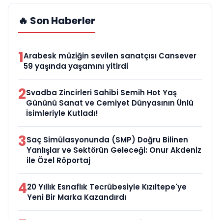
🔥 Son Haberler
1
Arabesk müziğin sevilen sanatçısı Cansever
59 yaşında yaşamını yitirdi
2
Svadba Zincirleri Sahibi Semih Hot Yaş
Gününü Sanat ve Cemiyet Dünyasının Ünlü
İsimleriyle Kutladı!
3
Saç Simülasyonunda (SMP) Doğru Bilinen
Yanlışlar ve Sektörün Geleceği: Onur Akdeniz
ile Özel Röportaj
4
20 Yıllık Esnaflık Tecrübesiyle Kızıltepe'ye
Yeni Bir Marka Kazandırdı