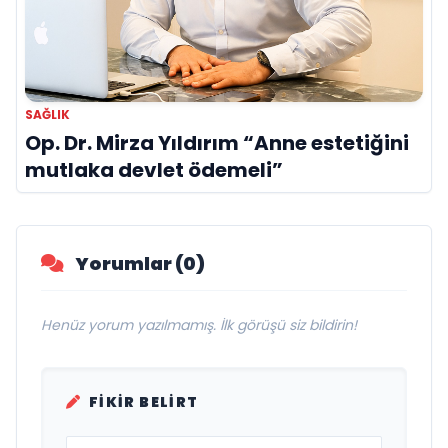
SAĞLIK
Op. Dr. Mirza Yıldırım “Anne estetiğini
mutlaka devlet ödemeli”
Yorumlar (0)
Henüz yorum yazılmamış. İlk görüşü siz bildirin!
FIKIR BELIRT