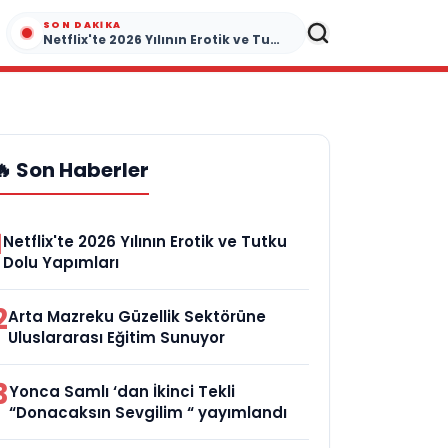
SON DAKIKA
Netflix'te 2026 Yılının Erotik ve Tutku Dolu Yapımları
🔥 Son Haberler
1
Netflix'te 2026 Yılının Erotik ve Tutku
Dolu Yapımları
2
Arta Mazreku Güzellik Sektörüne
Uluslararası Eğitim Sunuyor
3
Yonca Samlı ‘dan İkinci Tekli
“Donacaksın Sevgilim “ yayımlandı