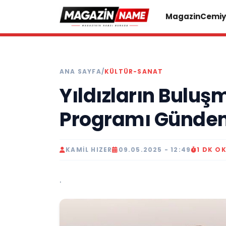
Magazin
Cemiy
ANA SAYFA
/
KÜLTÜR-SANAT
Yıldızların Buluş
Programı Gündem
KAMIL HIZER
09.05.2025 - 12:49
1 DK O
.