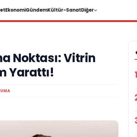
et
Ekonomi
Gündem
Kültür-Sanat
Diğer
ma Noktası: Vitrin
 Yarattı!
KUMA