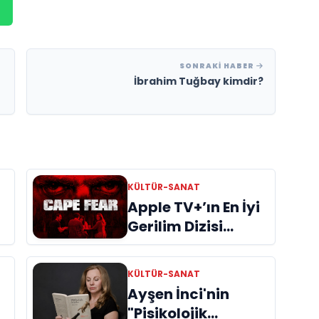
SONRAKI HABER
İbrahim Tuğbay kimdir?
KÜLTÜR-SANAT
Apple TV+’ın En İyi
Gerilim Dizisi
"Cape Fear"
İncelemes
KÜLTÜR-SANAT
Ayşen İnci'nin
"Pisikolojik