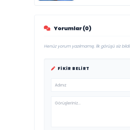
Bir Etti: Yılın En
Büyük Hayal
Kırıklıklarından Bi
mi?
Yorumlar (0)
Henüz yorum yazılmamış. İlk görüşü siz bildir
FIKIR BELIRT