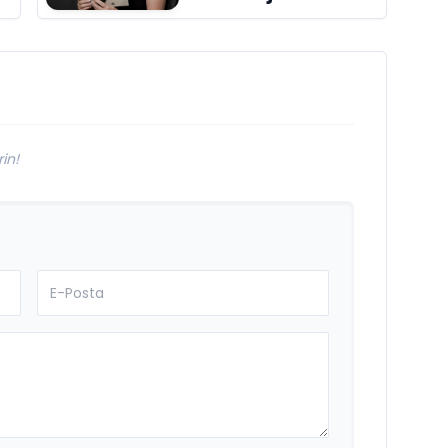
Öyküler" adlı yeni
kitabı raflardaki
ri
yerini aldı
in!