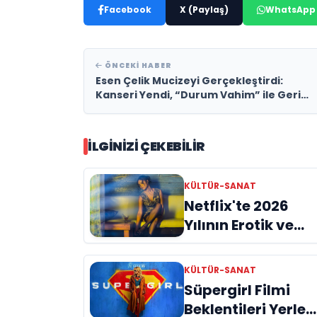
Facebook
X (Paylaş)
WhatsApp
ÖNCEKI HABER
Esen Çelik Mucizeyi Gerçekleştirdi:
Kanseri Yendi, “Durum Vahim” ile Geri
Döndü
İLGINIZI ÇEKEBILIR
KÜLTÜR-SANAT
Netflix'te 2026
Yılının Erotik ve
Tutku Dolu
Yapımları
KÜLTÜR-SANAT
Süpergirl Filmi
Beklentileri Yerle