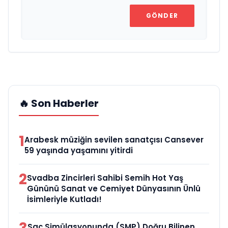
GÖNDER
🔥 Son Haberler
1
Arabesk müziğin sevilen sanatçısı Cansever
59 yaşında yaşamını yitirdi
2
Svadba Zincirleri Sahibi Semih Hot Yaş
Gününü Sanat ve Cemiyet Dünyasının Ünlü
İsimleriyle Kutladı!
Saç Simülasyonunda (SMP) Doğru Bilinen