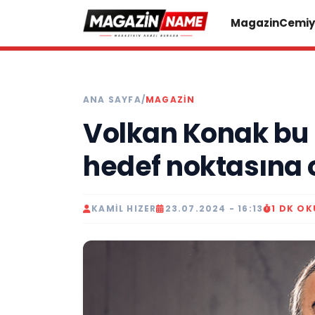
Magazin
Cemiy
ANA SAYFA
/
MAGAZIN
Volkan Konak bu k
hedef noktasına 
KAMIL HIZER
23.07.2024 - 16:13
1 DK O