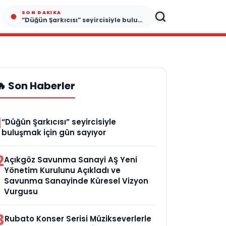
SON DAKIKA
“Düğün Şarkıcısı” seyircisiyle buluşmak için gün sayıyor
🔥 Son Haberler
1
“Düğün Şarkıcısı” seyircisiyle
buluşmak için gün sayıyor
2
Açıkgöz Savunma Sanayi AŞ Yeni
Yönetim Kurulunu Açıkladı ve
Savunma Sanayinde Küresel Vizyon
Vurgusu
3
Rubato Konser Serisi Müzikseverlerle