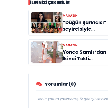
İLGINIZI ÇEKEBILIR
MAGAZIN
“Düğün Şarkıcısı”
seyircisiyle
buluşmak için gü
sayıyor
MAGAZIN
Yonca Samlı ‘dan
İkinci Tekli
“Donacaksın
Sevgilim “
yayımlandı
Yorumlar (0)
Henüz yorum yazılmamış. İlk görüşü siz bildir