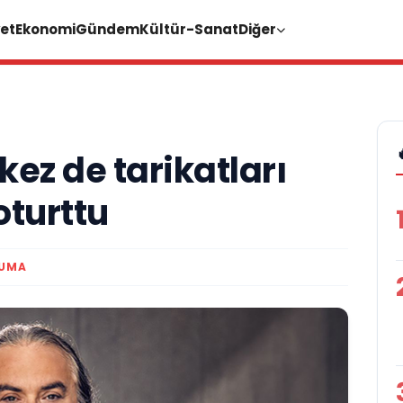
et
Ekonomi
Gündem
Kültür-Sanat
Diğer
ez de tarikatları
oturttu
KUMA