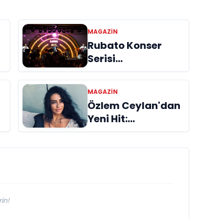
MAGAZIN
Rubato Konser
Serisi
n
Müzikseverlerle
Buluşmaya Devam
MAGAZIN
Ediyor
Özlem Ceylan'dan
Yeni Hit:
"Duymuyorsun
Beni" Yayında!
in!