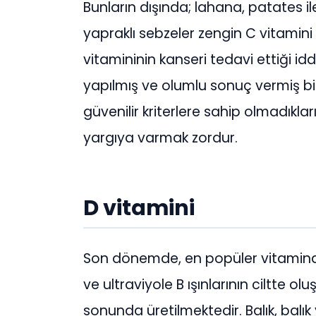
Bunların dışında; lahana, patates ile
yapraklı sebzeler zengin C vitamini 
vitamininin kanseri tedavi ettiği i
yapılmış ve olumlu sonuç vermiş bir
güvenilir kriterlere sahip olmadıkla
yargıya varmak zordur.
D vitamini
Son dönemde, en popüler vitamindir
ve ultraviyole B ışınlarının ciltte o
sonunda üretilmektedir. Balık, balı