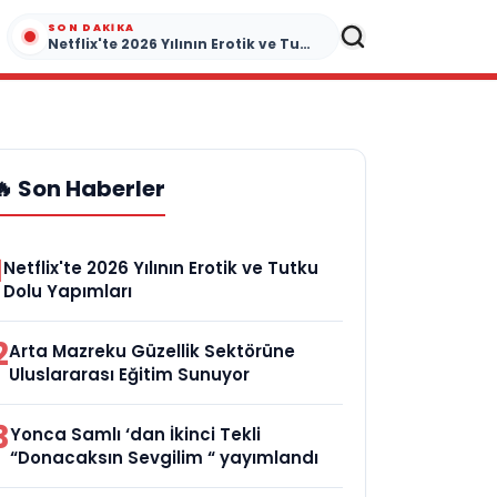
SON DAKIKA
Netflix'te 2026 Yılının Erotik ve Tutku Dolu Yapımları
🔥 Son Haberler
1
Netflix'te 2026 Yılının Erotik ve Tutku
Dolu Yapımları
2
Arta Mazreku Güzellik Sektörüne
Uluslararası Eğitim Sunuyor
3
Yonca Samlı ‘dan İkinci Tekli
“Donacaksın Sevgilim “ yayımlandı