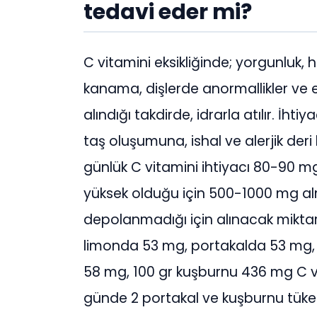
tedavi eder mi?
C vitamini eksikliğinde; yorgunluk, ha
kanama, dişlerde anormallikler ve en
alındığı takdirde, idrarla atılır. İh
taş oluşumuna, ishal ve alerjik deri be
günlük C vitamini ihtiyacı 80-90 mg
yüksek olduğu için
500-1000
mg alm
depolanmadığı için alınacak miktar
limonda 53 mg, portakalda 53 mg, k
58 mg, 100 gr kuşburnu 436 mg C vitam
günde 2 portakal ve kuşburnu tükete