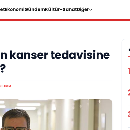
et
Ekonomi
Gündem
Kültür-Sanat
Diğer
ın kanser tedavisine
?
OKUMA