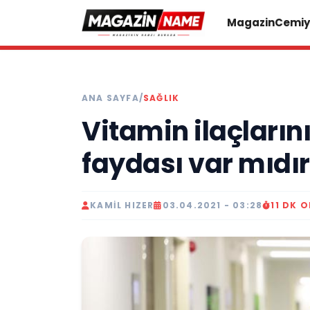
Magazin
Cemiy
ANA SAYFA
/
SAĞLIK
Vitamin ilaçların
faydası var mıdır
KAMIL HIZER
03.04.2021 - 03:28
11 DK 