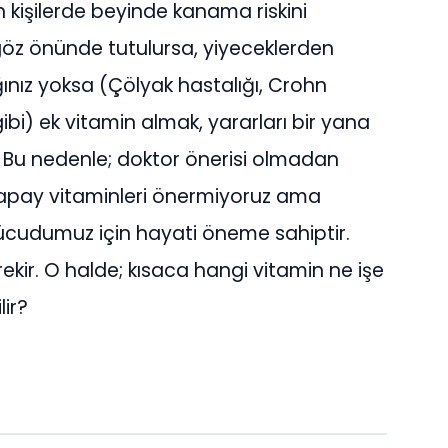
 kişilerde beyinde kanama riskini
r göz önünde tutulursa, yiyeceklerden
ğınız yoksa (Çölyak hastalığı, Crohn
r gibi) ek vitamin almak, yararları bir yana
r. Bu nedenle; doktor önerisi olmadan
, yapay vitaminleri önermiyoruz ama
vücudumuz için hayati öneme sahiptir.
ekir. O halde; kısaca hangi vitamin ne işe
lir?