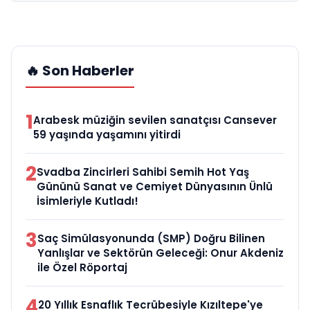
🔥 Son Haberler
1
Arabesk müziğin sevilen sanatçısı Cansever
59 yaşında yaşamını yitirdi
2
Svadba Zincirleri Sahibi Semih Hot Yaş
Gününü Sanat ve Cemiyet Dünyasının Ünlü
İsimleriyle Kutladı!
3
Saç Simülasyonunda (SMP) Doğru Bilinen
Yanlışlar ve Sektörün Geleceği: Onur Akdeniz
ile Özel Röportaj
4
20 Yıllık Esnaflık Tecrübesiyle Kızıltepe'ye