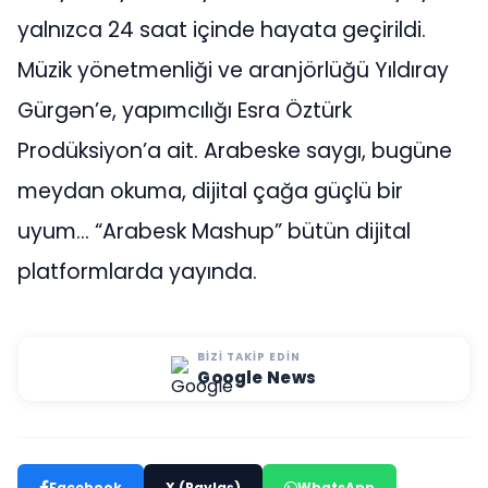
yalnızca 24 saat içinde hayata geçirildi.
Müzik yönetmenliği ve aranjörlüğü Yıldıray
Gürgən’e, yapımcılığı Esra Öztürk
Prodüksiyon’a ait. Arabeske saygı, bugüne
meydan okuma, dijital çağa güçlü bir
uyum… “Arabesk Mashup” bütün dijital
platformlarda yayında.
BIZI TAKIP EDIN
Google News
Facebook
X (Paylaş)
WhatsApp