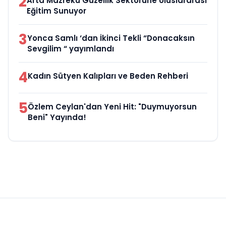
2
Arta Mazreku Güzellik Sektörüne Uluslararası
Eğitim Sunuyor
3
Yonca Samlı ‘dan İkinci Tekli “Donacaksın
Sevgilim “ yayımlandı
4
Kadın Sütyen Kalıpları ve Beden Rehberi
5
Özlem Ceylan'dan Yeni Hit: "Duymuyorsun
Beni" Yayında!