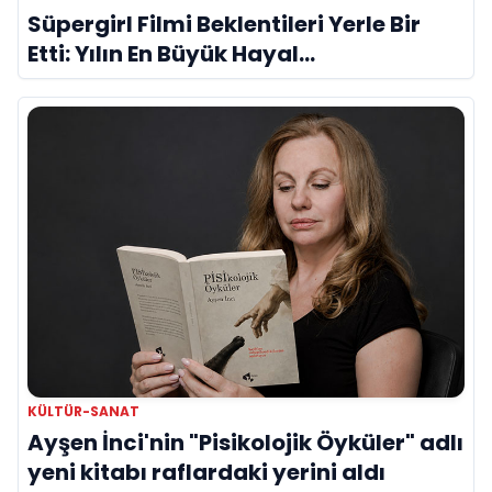
Süpergirl Filmi Beklentileri Yerle Bir
Etti: Yılın En Büyük Hayal
Kırıklıklarından Biri mi?
KÜLTÜR-SANAT
Ayşen İnci'nin "Pisikolojik Öyküler" adlı
yeni kitabı raflardaki yerini aldı