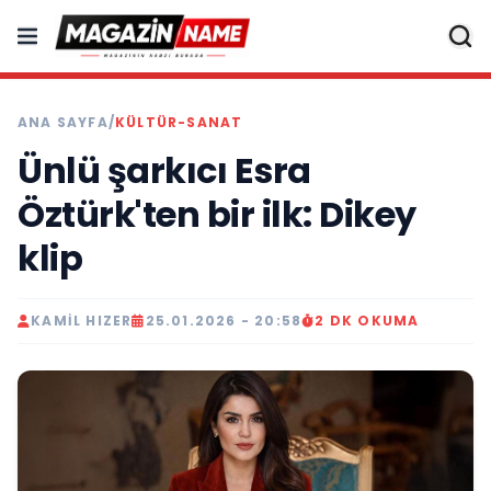
ANA SAYFA
/
KÜLTÜR-SANAT
Ünlü şarkıcı Esra
Öztürk'ten bir ilk: Dikey
klip
KAMIL HIZER
25.01.2026 - 20:58
2 DK OKUMA